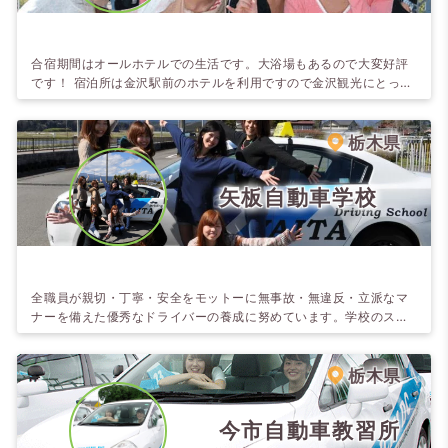
合宿期間はオールホテルでの生活です。大浴場もあるので大変好評
です！ 宿泊所は金沢駅前のホテルを利用ですので金沢観光にとって
も便利です。 金沢東茶屋街、兼六園、21世紀美術館、金沢城など見
所が沢山あります。金沢の奥座敷湯涌温泉(バスで60分）、金沢の
秘湯「深谷温泉」など日帰りで利用できます。また、冬は金沢駅前
栃木県
から日帰りスキーバスもあります。
矢板自動車学校
全職員が親切・丁寧・安全をモットーに無事故・無違反・立派なマ
ナーを備えた優秀なドライバーの養成に努めています。学校のスタ
ッフもホテルのスタッフも、皆様の快適を重視。ホテルの料理長が
コスト度外視で腕を振るう夕食も好評ですよ。 ホテル周辺施設充
実！スーパー、銀行等徒歩1～2 分です。
栃木県
今市自動車教習所