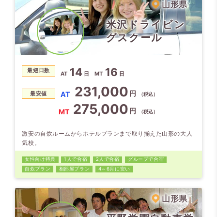
山形県
米沢ドライビン
グスクール
14
16
最短日数
AT
日
MT
日
231,000
円
AT
最安値
（税込）
275,000
円
MT
（税込）
激安の自炊ルームからホテルプランまで取り揃えた山形の大人
気校。
女性向け特典
1人で合宿
2人で合宿
グループで合宿
自炊プラン
相部屋プラン
4～6月に安い
山形県