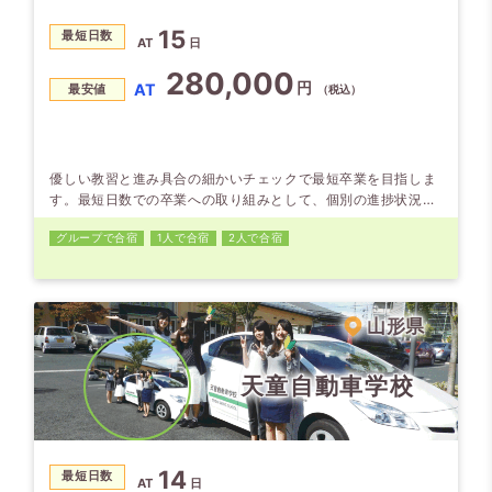
15
最短日数
AT
日
280,000
円
AT
最安値
（税込）
優しい教習と進み具合の細かいチェックで最短卒業を目指しま
す。最短日数での卒業への取り組みとして、個別の進捗状況を
細かく把握して遅れの兆候のある方には、教え方の上手な教官
グループで合宿
1人で合宿
2人で合宿
が担当するなどの対応をしています。学校は、さくらんぼ東根
駅まで歩いてもすぐ。近くにコンビニやイオンもあり、ファー
ストフードなども豊富。ドラッグや家電、ユニクロなどなど合
宿には便利な環境です。
山形県
天童自動車学校
14
最短日数
AT
日