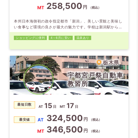
258,500
円
MT
（税込）
本州日本海側初の政令指定都市「新潟」、美しい景観と美味し
い食事など環境の良さが最大の魅力です。学校は新潟駅から東
へ約5km。 住宅街から交通量の多い多車線道路まで走れる実
ショッピング
に便利
4～6月に安い
温泉あり
践的な路上教習で、技術もしっかり身に付きます。すべての宿
泊ホテルは新潟駅より徒歩5～6分以内。買物も遊びも全て徒歩
圏内でできるので、生活環境は抜群です。
栃木県
宇都宮戸祭自動車
教習所
15
17
最短日数
AT
日
MT
日
324,500
円
AT
最安値
（税込）
346,500
円
MT
（税込）