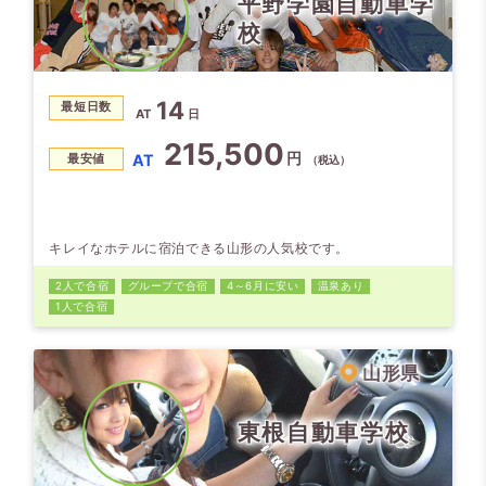
平野学園自動車学
校
14
最短日数
AT
日
215,500
円
AT
最安値
（税込）
キレイなホテルに宿泊できる山形の人気校です。
2人で合宿
グループで合宿
4～6月に安い
温泉あり
1人で合宿
山形県
東根自動車学校