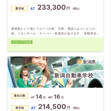
233,300
円
AT
最安値
（税込）
将棋駒といで湯とフルーツの町、天童。周辺にはコンビニの
他、イオンモール・スーパー・飲食店があります。 長期滞在に
は欠かせないプライバシー重視のホテルタイプを全てにご用意
グループで合宿
してます。 天童自動車学校は「練習コースが広い」と大評
判。時には、地元グルメを振舞うイベントも開催しています。
新潟県
新潟自動車学校
14
16
最短日数
AT
日
MT
日
214,500
円
AT
最安値
（税込）