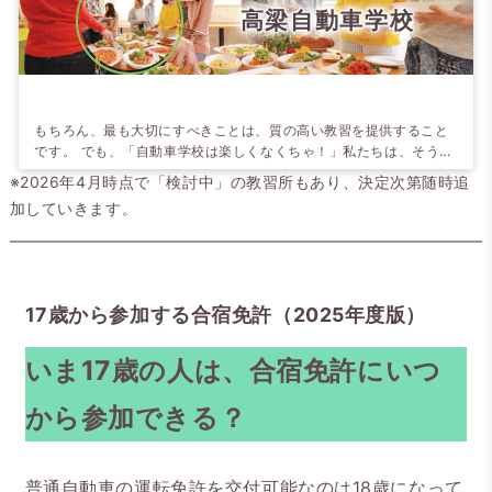
高梁自動車学校
もちろん、最も大切にすべきことは、質の高い教習を提供すること
です。 でも、「自動車学校は楽しくなくちゃ！」私たちは、そう考
えます。 ワクワクする気持ちさえあれば、どんな難しいことにも、
※2026年4月時点で「検討中」の教習所もあり、決定次第随時追
どんな苦手なことにもトライできる！ 手作りの美味しい食事、空い
加していきます。
た時間にみんなで遊べる施設の数々…。皆さんのワクワク度アップ
のための努力を惜しみません。 【学科の授業がオンデマンドに！】
オンデマンド学科を導入したので…
17歳から参加する合宿免許（2025年度版）
いま17歳の人は、合宿免許にいつ
から参加できる？
普通自動車の運転免許を交付可能なのは18歳になって