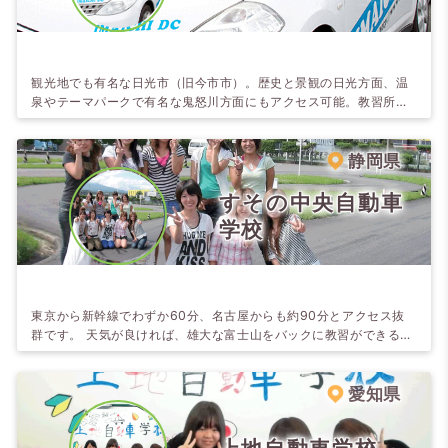
観光地でも有名な日光市（旧今市市）。歴史と景観の日光方面、温
泉やテーマパークで有名な鬼怒川方面にもアクセス可能。教習所近
くにはショッピングモールやたくさんのお店があり生活便利です。
コンビニ・スーパー・ドラッグ・飲食はもちろん、家電・100 均な
ども。 ◎広いコースで早い上達。親切・丁寧はもちろんのこと、職
静岡県
員一同アットホームな雰囲気で教習生の一生無事故を目指し指導し
ます。
すその中央自動車
学校
東京から新幹線でわずか60分、名古屋からも約90分とアクセス抜
群です。 天気が良ければ、雄大な富士山をバックに教習ができるの
も魅力♪ 空き時間には少し足を延ばして思いっきり合宿生活を楽し
んじゃお！ 最寄りの裾野駅から20分程の御殿場駅からは「御殿場
プレミアムアウトレット」へのシャトルバスがあります。 また6分
愛知県
の岩波駅からは「時之栖」へのシャトルバスがありますよ。