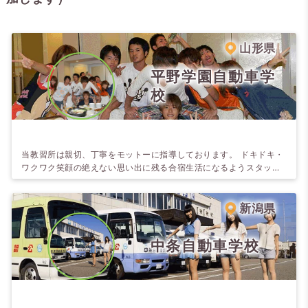
山形県
平野学園自動車学
校
当教習所は親切、丁寧をモットーに指導しております。 ドキドキ・
ワクワク笑顔の絶えない思い出に残る合宿生活になるようスタッフ
一同心よりお待ちしています。
新潟県
中条自動車学校