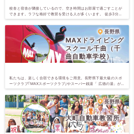
校舎と宿舎が隣接しているので、空き時間はお部屋で過ごすことが
できます。ラフな格好で教習を受ける人が多くいます。 徒歩3分圏
内にコンビニや大型ショッピングセンターがあるので生活にも不自
由しません。
長野県
MAXドライビング
スクール千曲（千
曲自動車学校）
私たちは、楽しく合宿できる環境をご用意。長野県下最大級のスポ
ーツクラブ｢MAXスポーツクラブ｣やスーパー銭湯「 広徳の湯」が
宿泊施設に隣接。教習生はスーパー銭湯・ジム・プールを全て毎日
無料でご利用いただけます。 マシンジムや25mプールの他にフット
サルやテニスも出来る複合施設。 自動車学校から徒歩5分の場所に
長野県
24 時間フィットネスがオープン。教習の合間にご利用いただけま
す。 スポーツのあとは、スー…
大町自動車教習所