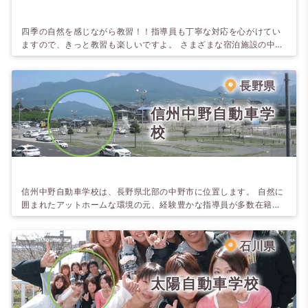
四季の自然を感じながら教習！！指導員も丁寧な対応を心がけてい
ますので、きっと教習も楽しいですよ。 さまざまな宿泊施設の中か
ら選べるので、お好きな宿泊施設をチョイスして下さい。 各ペンシ
ョン・温泉宿・ホテルでの食事も自慢。男性にはボリューム満点で
大好評。女性にはヘルシーな料理を提供しています。
長野県
信州中野自動車学
校
信州中野自動車学校は、長野県北部の中野市に位置します。 自然に
囲まれたアットホームな環境の元、経験豊かな指導員が多数在籍し
ており、運転技術はもちろんのこと、生涯「無事故・無違反」の精
神を養っていただくための指導・教育をモットーにしています。
石川県
太陽自動車学校