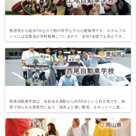
上地自動車学校
教習所から徒歩1分なので朝の苦手な方も心配無用です。ホテルフロ
ントには従業員が常時勤務しているので、女性1名様でも安心です。
周辺の施設が充実しているので充実した合宿生活を送れます。教官
も優しい親切な人ばかりで笑顔が絶えません！好きな教官を選択で
きるシステムがあります。
愛知県
西尾自動車学校
西尾自動車学校は、名鉄名古屋駅から約50分という好立地です。抹
茶で知られる西尾市にあり「抹茶より濃い教習」をモットーに親切
な指導を心掛けています。ホテルは教習所に隣接している為、空い
た時間もお部屋でゆっくりできます（清掃時間9:30～14:00は除
く）。2021年11月に完成した新校舎と、県内有数の広大なコースで
岡山県
受けられる教習が大好評です！