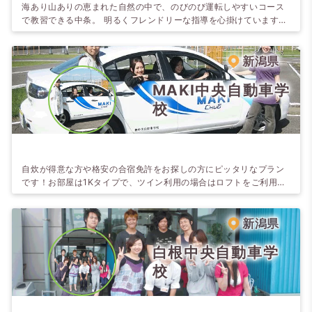
海あり山ありの恵まれた自然の中で、のびのび運転しやすいコース
で教習できる中条。 明るくフレンドリーな指導を心掛けていますの
で合宿生活も充実です。 オンライン学科は学校内や宿舎・ホテルで
も受講可能。
新潟県
MAKI中央自動車学
校
自炊が得意な方や格安の合宿免許をお探しの方にピッタリなプラン
です！お部屋は1Kタイプで、ツイン利用の場合はロフトをご利用い
ただきます。もちろん料理器具は揃っていて、徒歩圏内にスーパ
ー・ドラッグストア・コンビニの他に、飲食店もありますよ。 ホテ
ルプランも人気。ホテルルートイン（※）の夕食はホテルでの定
新潟県
食。美味しい楽しい合宿生活を送るならMAKI中央で！※日・祝の夕
食は提携6店舗から選んで外食になりま…
白根中央自動車学
校