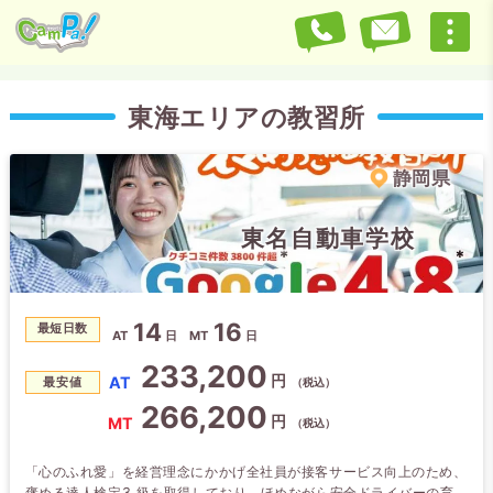
東海エリアの教習所
静岡県
東名自動車学校
14
16
最短日数
AT
日
MT
日
233,200
円
AT
最安値
（税込）
266,200
円
MT
（税込）
「心のふれ愛」を経営理念にかかげ全社員が接客サービス向上のため、
褒める達人検定3 級を取得しており、ほめながら安全ドライバーの育成