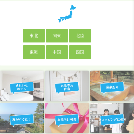
東北
関東
北陸
東海
中国
四国
きれいな
女性専用
温泉あり
ホテル
合宿
海がすぐ近く
女性向け特典
ショッピングに便利