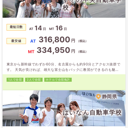
校
14
16
最短日数
AT
日
MT
日
316,800
円
AT
最安値
（税込）
334,950
円
MT
（税込）
東京から新幹線でわずか60分、名古屋からも約90分とアクセス抜群で
す。 天気が良ければ、雄大な富士山をバックに教習ができるのも魅力♪
空き時間には少し足を延ばして思いっきり合宿生活を楽しんじゃお！
1人で合宿
2人で合宿
ホテルで合宿免許
最寄りの裾野駅から20分程の御殿場駅からは「御殿場プレミアムアウ
トレット」へのシャトルバスがあります。 また6分の岩波駅からは「時
之栖」へのシャトルバスがありますよ。
静岡県
はいなん自動車学校