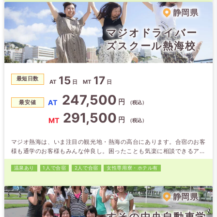
導員はベテランから若手まで、確かな指導と適切なアドバイスが可能。
静岡県
あなたの運転免許…
マジオドライバー
ズスクール熱海校
15
17
最短日数
AT
日
MT
日
247,500
円
AT
最安値
（税込）
291,500
円
MT
（税込）
マジオ熱海は、いま注目の観光地・熱海の高台にあります。合宿のお客
様も通学のお客様もみんな仲良し。困ったことも気楽に相談できるアッ
トホームな雰囲気です。 空き時間は熱海の街でグルメや観光スポット
温泉あり
1人で合宿
2人で合宿
女性専用
寮・ホテル有
を満喫。旅行気分を楽しみながら、運転技術が身につきます。 ●来宮
神社・伊豆山神社は観光スポットとして人気急上昇。SNS映えする地
元グルメも盛りだくさん。 ●熱海海上花火大会も毎年大人気！ 【開催
静岡県
予定】2026…
すその中央自動車学