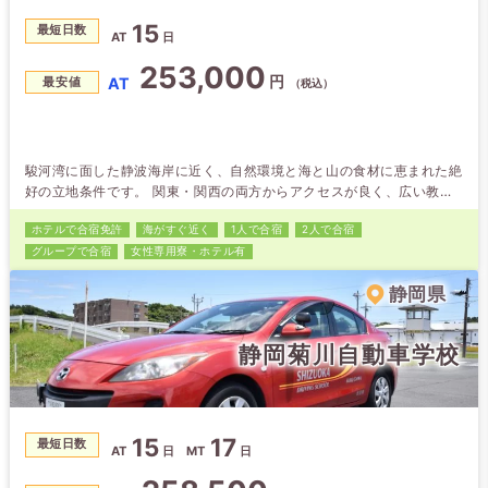
15
最短日数
AT
日
253,000
円
AT
最安値
（税込）
駿河湾に面した静波海岸に近く、自然環境と海と山の食材に恵まれた絶
好の立地条件です。 関東・関西の両方からアクセスが良く、広い教習
コースで気持ちよく教習を受けることができます。 【教習生に人気の
ホテルで合宿免許
海がすぐ近く
1人で合宿
2人で合宿
グルメ】 ・炭焼きレストランさわやか
グループで合宿
女性専用
寮・ホテル有
静岡県
静岡菊川自動車学校
15
17
最短日数
AT
日
MT
日