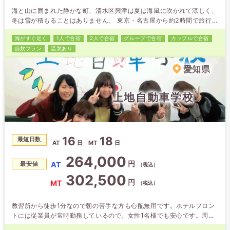
海と山に囲まれた静かな町、清水区興津は夏は海風に吹かれて涼しく、
冬は雪が積もることはありません。 東京・名古屋から約2時間で旅行気
分を味わいながら運転免許を取得。 海や山に囲まれた渋滞の少ない海
海がすぐ近く
1人で合宿
2人で合宿
グループで合宿
カップルで合宿
沿いの教習コースで気持ちよくドライビング。 人気の自炊プランか
自炊プラン
温泉あり
ら、温泉施設の宿泊先までプランも充実していて人気の教習所です。
【オススメ】世界遺産登録の三保の松原。清水名物、黒はんぺんと桜エ
愛知県
ビ、生シラスもどう…
上地自動車学校
16
18
最短日数
AT
日
MT
日
264,000
円
AT
最安値
（税込）
302,500
円
MT
（税込）
教習所から徒歩1分なので朝の苦手な方も心配無用です。ホテルフロン
トには従業員が常時勤務しているので、女性1名様でも安心です。周辺
の施設が充実しているので充実した合宿生活を送れます。教官も優しい