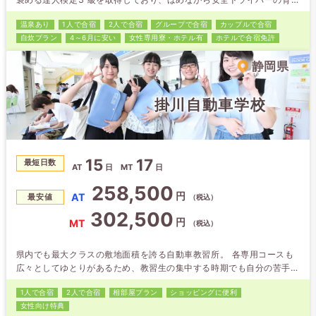
を目指しております。 お客様に楽しみながら勉強をしていただける環
温泉あり
1人で合宿
2人で合宿
グループで合宿
カップルで合宿
境づくり（ハード面・ソフト面の充実）に平素から努力しております。
自炊プラン
4～6月に安い
女性専用
寮・ホテル有
ホテルで合宿免許
お客様の不安をいち早く解消して、安心して教習に専念できるよう全社
員で卒業までサポートする学校です。 教習が予定通り進むようお手伝
静岡県
いさせて頂い…
掛川自動車学校
15
17
最短日数
AT
日
MT
日
258,500
円
AT
最安値
（税込）
302,500
円
MT
（税込）
県内でも最大クラスの敷地面積を誇る自動車教習所。 各専用コースも
広々としてゆとりがあるため、教習生の集中する時期でも自分の苦手な
課題を何度でもチャレンジでき、着実にステップアップできます。
1人で合宿
2人で合宿
相部屋プラン
ショッピング
に便利
「いきなりコースに出るのは少し不安」という方のために、「トレーチ
女性向け特典
ャー」というシミュレーション教習を1時限目に取り入れています。 指