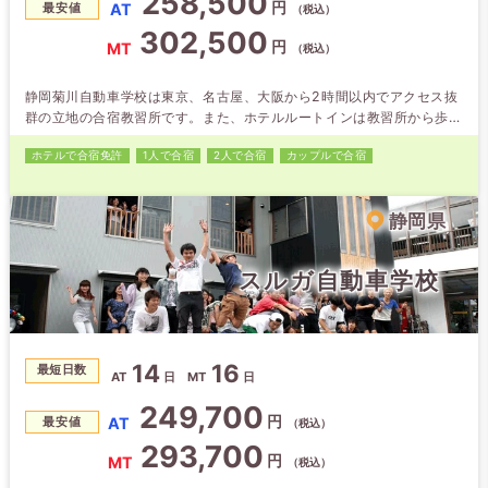
258,500
円
AT
最安値
（税込）
302,500
円
MT
（税込）
静岡菊川自動車学校は東京、名古屋、大阪から2時間以内でアクセス抜
群の立地の合宿教習所です。また、ホテルルートインは教習所から歩い
て6 分、くれたけインは教習所の目の前で、時間を有効に使えます。周
ホテルで合宿免許
1人で合宿
2人で合宿
カップルで合宿
辺にもファーストフード店やコンビニもありすごく便利な環境です。
広々とした教習コースでスタッフもアットホームであたたかい人達ばか
りで、楽しくのびのびと教習できます。
静岡県
スルガ自動車学校
14
16
最短日数
AT
日
MT
日
249,700
円
AT
最安値
（税込）
293,700
円
MT
（税込）