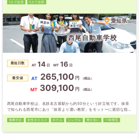
1人で合宿
2人で合宿
親切な人ばかりで笑顔が絶えません！好きな教官を選択できるシステム
があります。
愛知県
西尾自動車学校
14
16
最短日数
AT
日
MT
日
265,100
円
AT
最安値
（税込）
309,100
円
MT
（税込）
西尾自動車学校は、名鉄名古屋駅から約50分という好立地です。抹茶
で知られる西尾市にあり「抹茶より濃い教習」をモットーに親切な指導
を心掛けています。ホテルは教習所に隣接している為、空いた時間もお
食事付き
女性オススメ
ホテル
シングル
寮が近い
一時帰宅
部屋でゆっくりできます（清掃時間9:30～14:00は除く）。2021年11
月に完成した新校舎と、県内有数の広大なコースで受けられる教習が大
好評です！