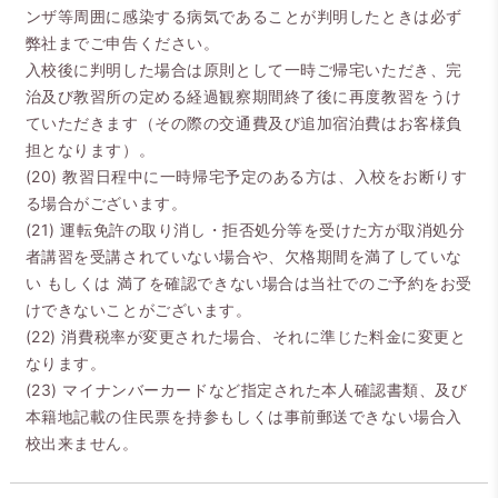
ンザ等周囲に感染する病気であることが判明したときは必ず
弊社までご申告ください。
入校後に判明した場合は原則として一時ご帰宅いただき、完
治及び教習所の定める経過観察期間終了後に再度教習をうけ
ていただきます（その際の交通費及び追加宿泊費はお客様負
担となります）。
(20) 教習日程中に一時帰宅予定のある方は、入校をお断りす
る場合がございます。
(21) 運転免許の取り消し・拒否処分等を受けた方が取消処分
者講習を受講されていない場合や、欠格期間を満了していな
い もしくは 満了を確認できない場合は当社でのご予約をお受
けできないことがございます。
(22) 消費税率が変更された場合、それに準じた料金に変更と
なります。
(23) マイナンバーカードなど指定された本人確認書類、及び
本籍地記載の住民票を持参もしくは事前郵送できない場合入
校出来ません。