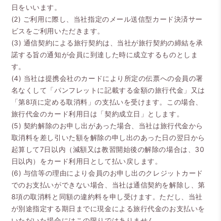
日をいいます。
(2) ご利用に際し、当社指定のメール送信型カード決済サー
ビスをご利用いただきます。
(3) 通信契約による旅行契約は、当社が旅行契約の締結を承
諾する旨の通知が会員に到達した時に成立するものとしま
す。
(4) 当社は提携会社のカードにより所定の伝票への会員の署
名なくして「パンフレットに記載する金額の旅行代金」又は
「第8項に定める取消料」の支払いを受けます。この場合、
旅行代金のカード利用日は「契約成立日」とします。
(5) 契約解除のお申し出があった場合、当社は旅行代金から
取消料を差し引いた額を解除の申し出のあった日の翌日から
起算して7日以内（減額又は教習開始後の解除の場合は、30
日以内）をカード利用日として払い戻します。
(6) 与信等の理由により会員のお申し出のクレジットカード
でのお支払いができない場合、当社は通信契約を解除し、第
8項の取消料と同額の違約料を申し受けます。ただし、当社
が別途指定する期日までに現金による旅行代金のお支払いを
いただいた場合にはこの限りではありません。