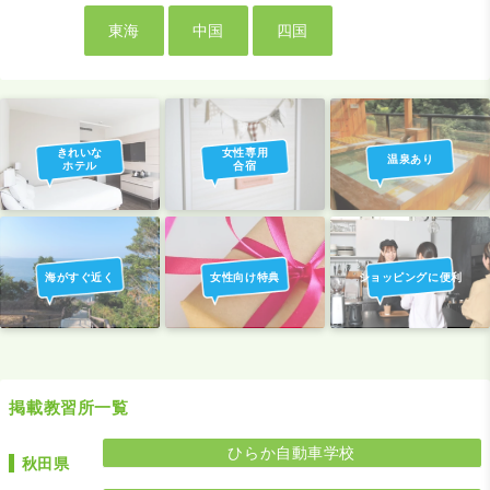
東海
中国
四国
きれいな
女性専用
温泉あり
ホテル
合宿
海がすぐ近く
女性向け特典
ショッピングに便利
掲載教習所一覧
ひらか自動車学校
秋田県