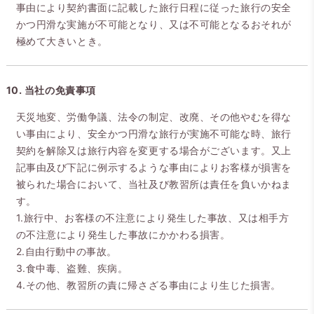
事由により契約書面に記載した旅行日程に従った旅行の安全
かつ円滑な実施が不可能となり、又は不可能となるおそれが
極めて大きいとき。
10. 当社の免責事項
天災地変、労働争議、法令の制定、改廃、その他やむを得な
い事由により、安全かつ円滑な旅行が実施不可能な時、旅行
契約を解除又は旅行内容を変更する場合がございます。又上
記事由及び下記に例示するような事由によりお客様が損害を
被られた場合において、当社及び教習所は責任を負いかねま
す。
1.旅行中、お客様の不注意により発生した事故、又は相手方
の不注意により発生した事故にかかわる損害。
2.自由行動中の事故。
3.食中毒、盗難、疾病。
4.その他、教習所の責に帰さざる事由により生じた損害。