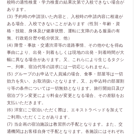
校時の適性検査・学力検査の結果次第で入校できない場合が
あります。
(3) 予約時の申請頂いた内容と、入校時の申請内容に相違が
ある場合、入校できないことがあります（性別・年齢・資
格・技能、身体及び健康状態、運転に支障のある服薬の有
無、行政処分歴や処分状況、他）
(4) 降雪・事故・交通渋滞等の道路事情、その他やむを得ぬ
事由により、出発・到着もしくは現地の出発・到着時間が大
幅に異なる場合があります。又、これらにより生じるタクシ
ー、列車、宿泊代等の請求には一切応じられません。
(5) グループのお申込で人員減の場合、食事・部屋等は一切
効力を失い、お取消扱いとなります。又、お申込時の部屋割
り等の条件については一切無効となります。旅行開始日及び
宿泊プラン変更により料金が変更となる場合、その差額をお
支払いただきます。
(6) 洋室にご宿泊いただく際は、エキストラベッドを加えて
ご利用いただくことがあります。
(7) 当企画の宿泊施設は教習所の手配となります。また、交
通機関はお客様自身で手配となります。各施設にはそれぞれ