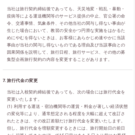
当社は旅行契約締結後であっても、天災地変・戦乱・暴動・
疫病等による運送機関等のサービス提供の中止、官公署の命
令、交通事情、気象条件、その他当社の関与し得ない事由が
生じた場合において、教習の安全かつ円滑な実施をはかるた
めにやむを得ないときは、お客様にあらかじめ速やかに当該
事由が当社の関与し得ないものである理由及び当該事由との
因果関係を説明して、旅行日程、旅行サービス、その他の募
集型企画旅行契約の内容を変更することがあります。
7. 旅行代金の変更
当社は入校契約締結後であっても、次の場合には旅行代金を
変更いたします。
(1) 利用する運送・宿泊機関等の運賃・料金が著しい経済状態
の変化等により、通常想定される程度を大幅に超えて改訂さ
れたときは、その改訂差額だけ旅行代金を変更いたします。
但し、旅行代金を増額変更するときには、旅行開始日の前日