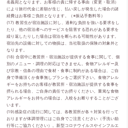
名義宛となります。お客様の責に帰する事由（変更・取消）
により旅行代金に差額が生じ、払い戻しが発生した場合の諸
経費はお客様ご負担となります。（※振込手数料等）
(17) 教習生が宿泊施設に対し、過剰な負担を強いる要求をし
たり、他の宿泊者へのサービスを阻害する恐れがある要求を
繰り返したりした場合は宿泊を断られる可能性があります。
宿泊先の設備に対しての物損は、当社取扱の保険の対象外と
なります。
(18) 合宿中に教習所・宿泊施設が提供する食事に関して、個
別のメニュー・調理の対応はできません。食物アレルギー及
び宗教・信条の理由で食材・食事に制約がある場合は、ご自
身で準備頂くか食事無しプランをご選択下さい。食物アレル
ギーをお持ちのお客様が教習所・宿泊施設が提供する食事を
摂られる場合、ご自身の責任でお摂りください。重篤な食物
アレルギーをお持ちの場合は、入校をお断りすることがござ
います。
(19)感染症の流行に関しては、各教習所が各々対策を行って
おりますが体調管理にはご自身でご注意ください（手洗い励
行等にご協力ください）。新型コロナウイルスやインフルエ