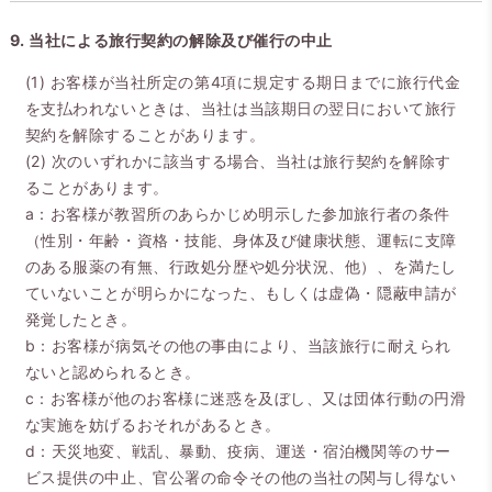
9. 当社による旅行契約の解除及び催行の中止
(1) お客様が当社所定の第4項に規定する期日までに旅行代金
を支払われないときは、当社は当該期日の翌日において旅行
契約を解除することがあります。
(2) 次のいずれかに該当する場合、当社は旅行契約を解除す
ることがあります。
a：お客様が教習所のあらかじめ明示した参加旅行者の条件
（性別・年齢・資格・技能、身体及び健康状態、運転に支障
のある服薬の有無、行政処分歴や処分状況、他）、を満たし
ていないことが明らかになった、もしくは虚偽・隠蔽申請が
発覚したとき。
b：お客様が病気その他の事由により、当該旅行に耐えられ
ないと認められるとき。
c：お客様が他のお客様に迷惑を及ぼし、又は団体行動の円滑
な実施を妨げるおそれがあるとき。
d：天災地変、戦乱、暴動、疫病、運送・宿泊機関等のサー
ビス提供の中止、官公署の命令その他の当社の関与し得ない