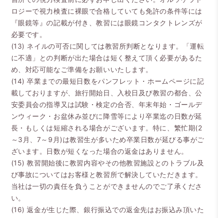
ロジーで視力検査に裸眼で合格していても免許の条件等には
『眼鏡等』の記載が付き、教習には眼鏡コンタクトレンズが
必要です。
(13) ネイルの可否に関しては教習所判断となります。「運転
に不適」との判断が出た場合は短く整えて頂く必要があるた
め、対応可能なご準備をお願いいたします。
(14) 卒業までの最短日数をパンフレット・ホームページに記
載しておりますが、旅行開始日、入校日及び教習の都合、公
安委員会の指導又は試験・検定の合否、年末年始・ゴールデ
ンウィーク・お盆休み並びに降雪等により卒業迄の日数が延
長・もしくは短縮される場合がございます。特に、繁忙期(2
～3月、7～9月)は教習生が多いため卒業日数が延びる事がご
ざいます。日数が短くなった場合の返金はありません。
(15) 教習開始後に教習内容やその他教習施設とのトラブル及
び事故についてはお客様と教習所で解決していただきます。
当社は一切の責任を負うことができませんのでご了承くださ
い。
(16) 返金が生じた際、銀行振込での返金先はお振込み頂いた