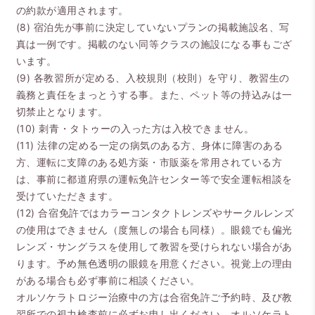
の約款が適用されます。
(8) 宿泊先が事前に決定していないプランの掲載施設名、写
真は一例です。掲載のない同等クラスの施設になる事もござ
います。
(9) 各教習所が定める、入校規則（校則）を守り、教習生の
義務と責任をまっとうする事。また、ペット等の持込みは一
切禁止となります。
(10) 刺青・タトゥーの入った方は入校できません。
(11) 法律の定める一定の病気のある方、身体に障害のある
方、運転に支障のある処方薬・市販薬を常用されている方
は、事前に都道府県の運転免許センター等で安全運転相談を
受けていただきます。
(12) 合宿免許ではカラーコンタクトレンズやサークルレンズ
の使用はできません（度無しの場合も同様）。眼鏡でも偏光
レンズ・サングラスを使用して教習を受けられない場合があ
ります。予め無色透明の眼鏡を用意ください。視覚上の理由
がある場合も必ず事前に相談ください。
オルソケラトロジー治療中の方は合宿免許ご予約時、及び教
習所での視力検査前に必ずお申し出ください。オルソケラト