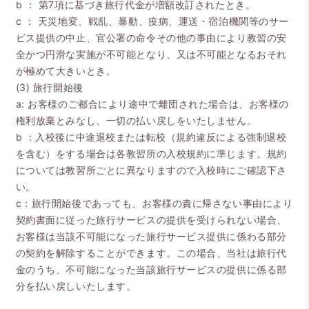
b ： 第7項に基づき旅行代金が増額改訂されたとき。
c ： 天災地変、戦乱、暴動、疫病、運送・宿泊機関等のサー
ビス提供の中止、官公署の命令その他の事由により教習の安
全かつ円滑な実施が不可能となり、又は不可能となるおそれ
が極めて大きいとき。
(3) 旅行開始後
a: お客様のご都合により途中で離団された場合は、お客様の
権利放棄とみなし、一切の払い戻しをいたしません。
b ：入校後に中途退校または転校（規約違反による強制退校
を含む）をする場合は各教習所の入校規約に準じます。規約
については教習所ごとに異なりますので入校時にご確認下さ
い。
c：旅行開始後であっても、お客様の責に帰さない事由により
契約書面に従った旅行サービスの提供を受けられない場合、
お客様は当該不可能になった旅行サービス提供に係わる部分
の契約を解除することができます。この場合、当社は旅行代
金のうち、不可能になった当該旅行サービスの提供に係る部
分を払い戻しいたします。