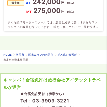
242,000
円
AT
最安値
（税込）
275,000
円
MT
（税込）
さくら那須モータースクールでは、歴史と経験に裏づけされたワン
ランク上の教習を行っています。 緑あふれる空の下で、最短快適な
教習が味わえます。しかも、東京から60分！3食ビュッフェスタイ
ルが嬉しい！！
HOME
教習所
関東エリアの教習所
栃木県の教習所
東足利自動車教習所
キャンパ！合宿免許は旅行会社アイテックトラベ
ルが運営
◆
合宿免許受付（携帯から）
Tel：03-3909-3221