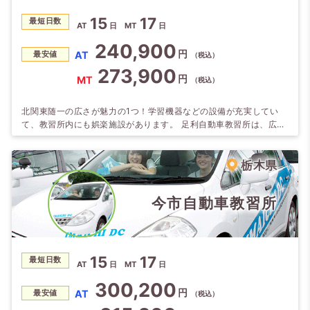
15
17
最短日数
AT
日
MT
日
240,900
円
AT
最安値
（税込）
273,900
円
MT
（税込）
北関東随一の広さが魅力の1つ！学習機器などの設備が充実してい
て、教習所内にも娯楽施設があります。 足利自動車教習所は、広い
コースでのびのび教習できます。 東足利自動車教習所は、普通車と
自動二輪が、それぞれ専用コースなので、安心です。 フリータイム
には、温泉・観光・アミューズメントスポットもあり教習以外も充
栃木県
実しています。
今市自動車教習所
15
17
最短日数
AT
日
MT
日
300,200
円
AT
最安値
（税込）