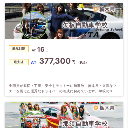
のも魅力！ 2016年11月からは、普通教習車が全て新車（スバル イ
ンプレッサ）になります。 より楽しく！よりわかりやすく！をモッ
栃木県
トーに！教習をしております。
矢板自動車学校
16
最短日数
AT
日
377,300
円
AT
最安値
（税込）
全職員が親切・丁寧・安全をモットーに無事故・無違反・立派なマ
ナーを備えた優秀なドライバーの養成に努めています。学校のスタ
ッフもホテルのスタッフも、皆様の快適を重視。ホテルの料理長が
コスト度外視で腕を振るう夕食も好評ですよ。 ホテル周辺施設充
実！スーパー、銀行等徒歩1～2 分です。
栃木県
那須自動車学校