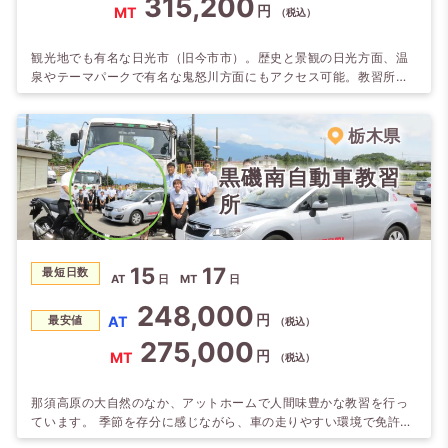
315,200
円
MT
（税込）
観光地でも有名な日光市（旧今市市）。歴史と景観の日光方面、温
泉やテーマパークで有名な鬼怒川方面にもアクセス可能。教習所近
くにはショッピングモールやたくさんのお店があり生活便利です。
コンビニ・スーパー・ドラッグ・飲食はもちろん、家電・100 均な
ども。 ◎広いコースで早い上達。親切・丁寧はもちろんのこと、職
栃木県
員一同アットホームな雰囲気で教習生の一生無事故を目指し指導し
ます。
黒磯南自動車教習
所
15
17
最短日数
AT
日
MT
日
248,000
円
AT
最安値
（税込）
275,000
円
MT
（税込）
那須高原の大自然のなか、アットホームで人間味豊かな教習を行っ
ています。 季節を存分に感じながら、車の走りやすい環境で免許を
取得！ また那須ガーデンアウトレットまで車でわずか5分という