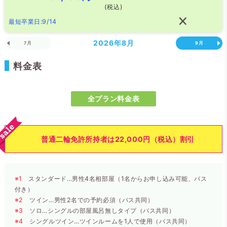
(税込)
最短卒業日:9/14
2026年
8月
7月
9月
料金表
全プラン料金表
普通二輪免許所持者は22,000円（税込）割引
※1
スタンダード…男性4名相部屋（1名からお申し込み可能、バス
付き）
※2
ツイン…男性2名での予約必須（バス共同）
※3
ソロ…シングルの部屋風呂無しタイプ（バス共同）
※4
シングルツイン…ツインルームを1人で使用（バス共同）