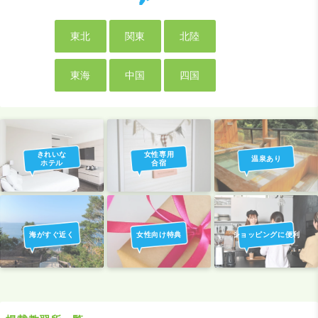
東北
関東
北陸
東海
中国
四国
きれいな
女性専用
温泉あり
ホテル
合宿
海がすぐ近く
女性向け特典
ショッピングに便利