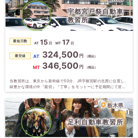
宇都宮戸祭自動車
教習所
15
17
最短日数
AT
日
MT
日
324,500
円
AT
最安値
（税込）
346,500
円
MT
（税込）
当教習所は、東京から新幹線で50分、JR宇都宮駅の北西に位置し、
緑豊かな環境の中『親切』『丁寧』をモットーに予定期間にて皆様
が卒業できるよう職員一同応援致します。
栃木県
足利自動車教習所