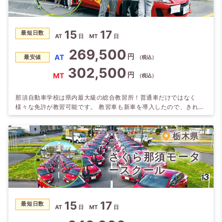
15
17
最短日数
AT
日
MT
日
269,500
円
AT
最安値
（税込）
302,500
円
MT
（税込）
那須自動車学校は県内最大級の総合教習所！普通車だけではなく
様々な免許が教習可能です。 教習車も新車を導入したので、きれい
な車で那須塩原の街を走ってみよう。 車で1時間以内で行ける範囲
に那須高原や全国的にも有名な塩原温泉があり、千本松牧場のソフ
トクリームも評判です。
栃木県
さくら那須モータ
ースクール
15
17
最短日数
AT
日
MT
日