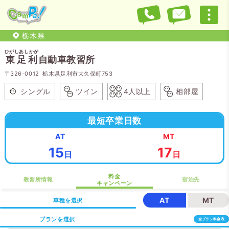
栃木県
ひがしあしかが
東足利
自動車教習所
〒326-0012 栃木県足利市大久保町753
シングル
ツイン
4人以上
相部屋
最短卒業日数
AT
MT
15
17
日
日
料金
教習所情報
宿泊先
キャンペーン
AT
MT
車種を選択
プランを選択
全プラン料金表