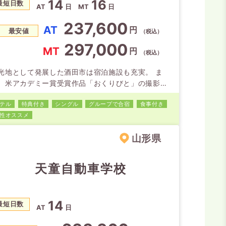
14
16
最短日数
AT
日
MT
日
237,600
AT
円
最安値
（税込）
297,000
MT
円
（税込）
光地として発展した酒田市は宿泊施設も充実。 ま
、米アカデミー賞受賞作品「おくりびと」の撮影現
として様々な場所が使用されました。 この機会に是
テル
特典付き
シングル
グループで合宿
食事付き
酒田市へお越しください。
性オススメ
山形県
天童自動車学校
14
最短日数
AT
日