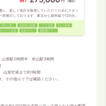
MT
円
（税込）
適に、楽しく免許を取得していただくためにスタッ
一同努力しております。東京から新幹線で120分。
史と美食の街、米沢。『おもてなしの心』を大切に
～6月に安い
女性向け特典
1人で合宿
2人で合宿
るスタッフとバラエティに富んだ清潔な宿泊施設が
ループで合宿
自炊プラン
相部屋プラン
気の秘密です♪
、山形駅2時間半、村山駅3時間
間
 山形空港まで約1時間
分、その他エリアは確認ください。
の約1,000段の石段に沿って様々なお堂が配置