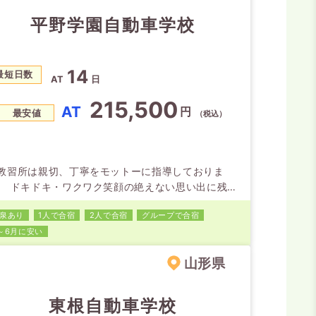
平野学園自動車学校
14
最短日数
AT
日
215,500
AT
円
最安値
（税込）
教習所は親切、丁寧をモットーに指導しておりま
。 ドキドキ・ワクワク笑顔の絶えない思い出に残る
宿生活になるようスタッフ一同心よりお待ちしてい
泉あり
1人で合宿
2人で合宿
グループで合宿
す。
～6月に安い
山形県
東根自動車学校