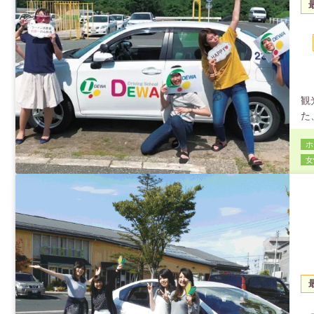
観
た
場
ホ
非
女