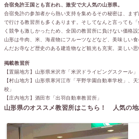
合宿免許王国とも言われ、激安で大人気の山形県。
合宿免許の参加者から熱い支持を集めるその秘密は、まず
で行ける教習所も多くあります。そしてなんと言っても「
く競争も激しかったため、全国の教習所に負けない価格設
山形は牛肉、米、海産物にフルーツなどなど、美味しい食
んだお寺など歴史のある建造物など観光も充実。楽しい思
掲載教習所
【置賜地方】山形県米沢市「
米沢ドライビングスクール
」
【村山地方】山形県寒河江市「
平野学園自動車学校
」、天
校
」
【庄内地方】酒田市「
出羽自動車教習所
」
山形県のオススメ教習所はこちら！ 人気の地