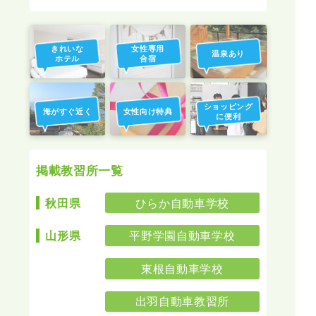
きれいな
女性専用
温泉あり
ホテル
合宿
ショッピング
海がすぐ近く
女性向け特典
に便利
掲載教習所一覧
ひらか自動車学校
秋田県
平野学園自動車学校
山形県
東根自動車学校
出羽自動車教習所