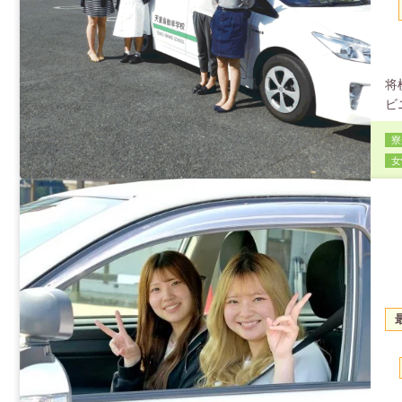
将
ビ
す
寮
ル
女
は
メ