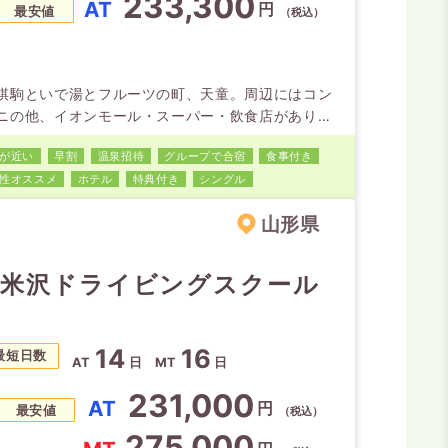
233,300
AT
円
最安値
（税込）
棋駒といで湯とフルーツの町、天童。周辺にはコン
ニの他、イオンモール・スーパー・飲食店がありま
。 長期滞在には欠かせないプライバシー重視のホテ
が近い
早割
温泉招待
グループで合宿
食事付き
タイプを全てにご用意してます。 天童自動車学校
性オススメ
ホテル
特典付き
シングル
「練習コースが広い」と大評判。時には、地元グル
を振舞うイベントも開催しています。
山形県
米沢ドライビングスクール
14
16
最短日数
AT
日
MT
日
231,000
AT
円
最安値
（税込）
275,000