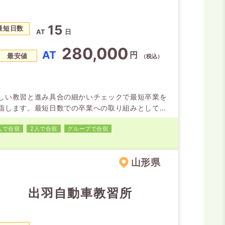
15
最短日数
AT
日
280,000
AT
円
最安値
（税込）
しい教習と進み具合の細かいチェックで最短卒業を
指します。最短日数での卒業への取り組みとして、
別の進捗状況を細かく把握して遅れの兆候のある方
人で合宿
2人で合宿
グループで合宿
は、教え方の上手な教官が担当するなどの対応をし
います。学校は、さくらんぼ東根駅まで歩いてもす
。近くにコンビニやイオンもあり、ファーストフー
山形県
なども豊富。ドラッグや家電、ユニクロなどなど合
には便利な環境です。
出羽自動車教習所