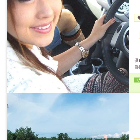
優
目
個
1
に
て
ぐ
ド
宿