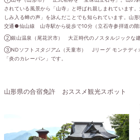
されている風景から「山寺」と呼ばれ親しまれています。元
しみ入る蝉の声」を詠んだことでも知られています。山
交通●仙山線 山寺駅から徒歩で10分（立石寺参拝道の
②銀山温泉（尾花沢市） 大正時代のノスタルジックな
③NDソフト
スタジアム
（天童市） Jリーグ モンテデ
「炎のカレーパン」です。
山形県の合宿免許 おススメ観光スポット