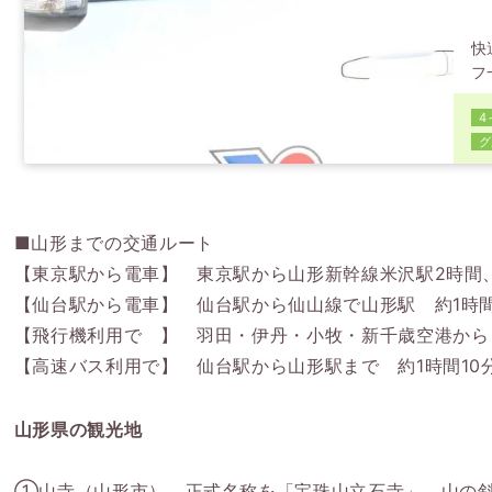
快
フ
歴
4
す
グ
人
■山形までの交通ルート
【東京駅から電車】 東京駅から山形新幹線米沢駅2時間
【仙台駅から電車】 仙台駅から仙山線で山形駅 約1時
【飛行機利用で 】 羽田・伊丹・小牧・新千歳空港から
【高速バス利用で】 仙台駅から山形駅まで 約1時間10
山形県の観光地
①山寺（山形市） 正式名称を「宝珠山立石寺」。山の斜面