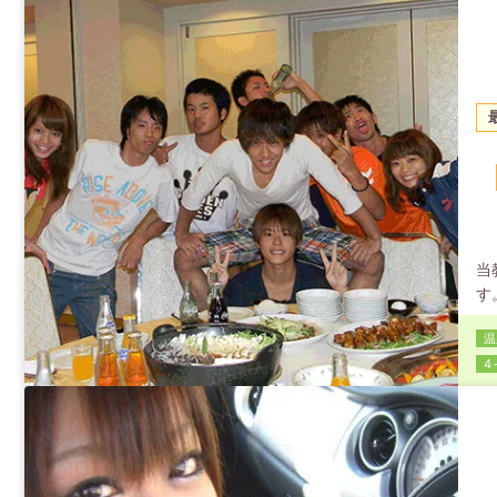
当
す
合
温
ま
4