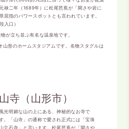
禄二年（1689年）に松尾芭蕉が「閑さや岩に
形県屈指のパワースポットとも言われています。
階段入口）
建物が立ち並ぶ有名な温泉地です。
ィオ山形のホームスタジアムです。名物スタグルは
山寺（山形市）
風光明媚な山の上にある、神秘的なお寺で
す。「山寺」の通称で愛され正式には「宝珠
山立石寺」と言います。松尾芭蕉が「閑さや