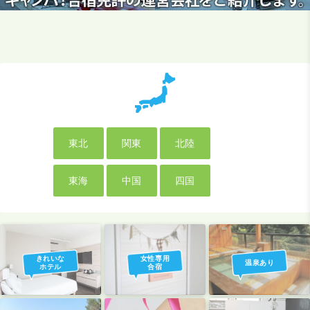
東北
関東
北陸
東海
中国
四国
きれいな
女性専用
温泉あり
ホテル
合宿