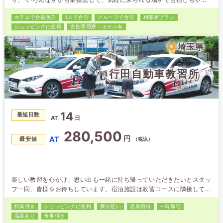
う！近隣には意外と店舗も充実。 学校の目と鼻の先に、スーパー、ド
ホテルで合宿免許
1人で合宿
グループで合宿
相部屋プラン
ラッグストア、ファッションモールや飲食店、アミューズメントパーク
ショッピング
に便利
女性専用
寮・ホテル有
「GiGO」も。時間の使い方の幅もいろいろ広がるかも。関東近県から
の近場で快適な合宿免許はいかが？ 【合宿担当・指導員がらのアピー
埼玉県
ル】 当校は合…
行田自動車教習所
14
最短日数
AT
日
280,500
円
AT
最安値
（税込）
楽しい教習を心がけ、思い出も一緒に持ち帰っていただきたいとスタッ
フ一同、皆様をお待ちしています。宿泊施設は教習コースに隣接してお
り、空いた時間に部屋へ戻ることも可能です。男女どちらも24時間の
特典付き
ショッピング
に便利
寮が近い
温泉招待
一時帰宅
警備体制でセキュリティーも安心！近隣にはコンビニ、スーパー、ファ
温泉あり
食事付き
ミレス、ファストフード、ドン・キホーテ、100円ショップなどがあ