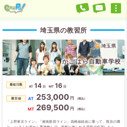
埼玉県の教習所
埼玉県
かごはら自動車学校
14
16
最短日数
AT
日
MT
日
253,000
円
AT
最安値
（税込）
269,500
円
MT
（税込）
「上野東京ライン」「湘南新宿ライン」高崎線経由に乗って、熊谷の隣
り。 いろんな所から乗換無しで、気軽に来られる場所で合宿しちゃお