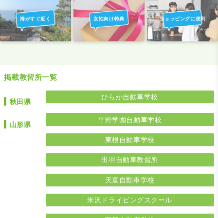
海がすぐ近く
女性向け特典
ショッピングに便利
掲載教習所一覧
ひらか自動車学校
秋田県
平野学園自動車学校
山形県
東根自動車学校
出羽自動車教習所
天童自動車学校
米沢ドライビングスクール