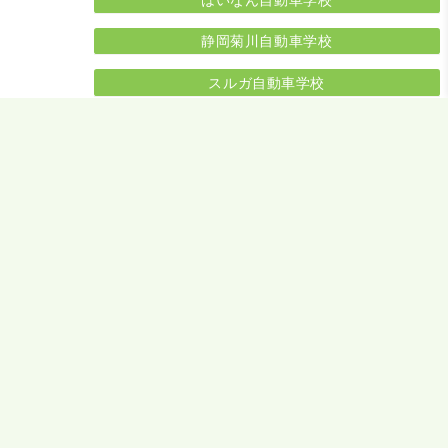
静岡菊川自動車学校
スルガ自動車学校
上地自動車学校
愛知県
西尾自動車学校
高梁自動車学校
岡山県
カースクール多度津
香川県
関西自動車学院
かがわ自動車学校