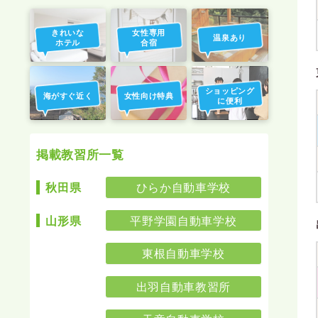
きれいな
女性専用
温泉あり
ホテル
合宿
ショッピング
海がすぐ近く
女性向け特典
に便利
掲載教習所一覧
ひらか自動車学校
秋田県
平野学園自動車学校
山形県
東根自動車学校
出羽自動車教習所