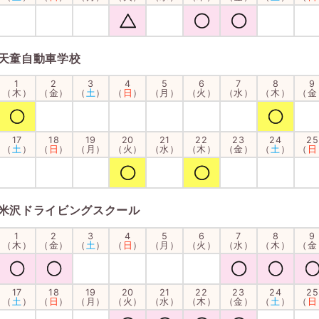
天童自動車学校
1
2
3
4
5
6
7
8
9
（木）
（金）
（
土
）
（
日
）
（月）
（火）
（水）
（木）
（金
17
18
19
20
21
22
23
24
25
（
土
）
（
日
）
（月）
（火）
（水）
（木）
（金）
（
土
）
（
日
米沢ドライビングスクール
1
2
3
4
5
6
7
8
9
（木）
（金）
（
土
）
（
日
）
（月）
（火）
（水）
（木）
（金
17
18
19
20
21
22
23
24
25
（
土
）
（
日
）
（月）
（火）
（水）
（木）
（金）
（
土
）
（
日