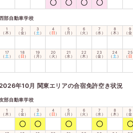
西部自動車学校
1
2
3
4
5
6
7
8
9
（木）
（金）
（
土
）
（
日
）
（月）
（火）
（水）
（木）
（金
17
18
19
20
21
22
23
24
25
（
土
）
（
日
）
（月）
（火）
（水）
（木）
（金）
（
土
）
（
日
2026年10月 関東エリアの合宿免許空き状況
友部自動車学校
1
2
3
4
5
6
7
8
9
（木）
（金）
（
土
）
（
日
）
（月）
（火）
（水）
（木）
（金