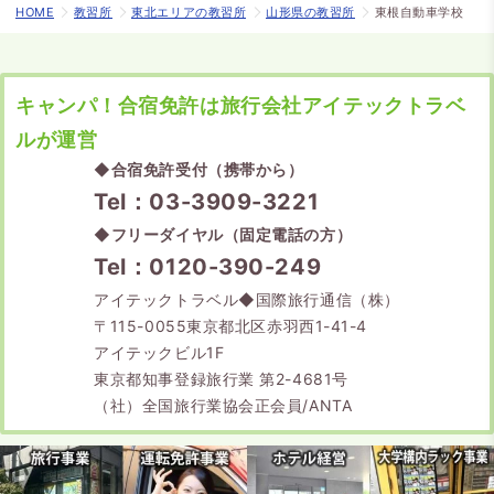
HOME
教習所
東北エリアの教習所
山形県の教習所
東根自動車学校
キャンパ！合宿免許は旅行会社アイテックトラベ
ルが運営
◆
合宿免許受付（携帯から）
Tel：03-3909-3221
◆
フリーダイヤル（固定電話の方）
Tel：0120-390-249
アイテックトラベル◆国際旅行通信（株）
〒115-0055東京都北区赤羽西1-41-4
アイテックビル1F
東京都知事登録旅行業 第2-4681号
（社）全国旅行業協会正会員/ANTA