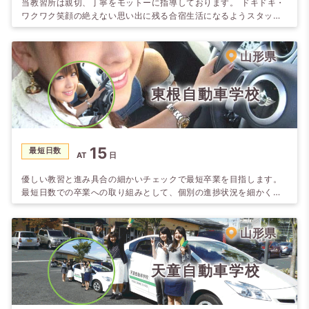
当教習所は親切、丁寧をモットーに指導しております。 ドキドキ・
ワクワク笑顔の絶えない思い出に残る合宿生活になるようスタッフ
一同心よりお待ちしています。
山形県
東根自動車学校
15
最短日数
AT
日
優しい教習と進み具合の細かいチェックで最短卒業を目指します。
最短日数での卒業への取り組みとして、個別の進捗状況を細かく把
握して遅れの兆候のある方には、教え方の上手な教官が担当するな
どの対応をしています。学校は、さくらんぼ東根駅まで歩いてもす
ぐ。近くにコンビニやイオンもあり、ファーストフードなども豊
山形県
富。ドラッグや家電、ユニクロなどなど合宿には便利な環境です。
天童自動車学校