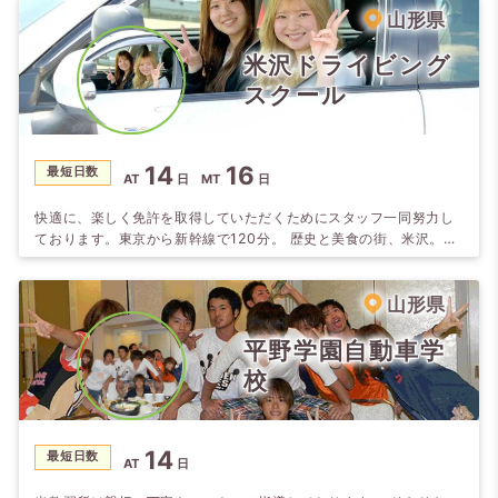
山形県
米沢ドライビング
スクール
14
16
最短日数
AT
日
MT
日
快適に、楽しく免許を取得していただくためにスタッフ一同努力し
ております。東京から新幹線で120分。 歴史と美食の街、米沢。
『おもてなしの心』を大切にするスタッフとバラエティに富んだ清
潔な宿泊施設が人気の秘密です♪
山形県
平野学園自動車学
校
14
最短日数
AT
日