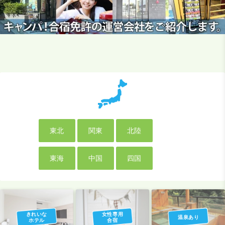
東北
関東
北陸
東海
中国
四国
きれいな
女性専用
温泉あり
ホテル
合宿