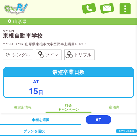
山形県
ひがしね
東根
自動車学校
〒999-3716 山形県東根市大字蟹沢字上縄目1843-1
シングル
ツイン
トリプル
最短卒業日数
AT
15
日
料金
教習所情報
宿泊先
キャンペーン
AT
車種を選択
プランを選択
全プラン料金表