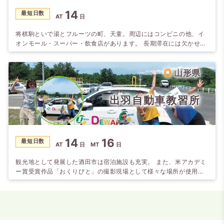
14
最短日数
AT
日
将棋駒といで湯とフルーツの町、天童。周辺にはコンビニの他、イ
オンモール・スーパー・飲食店があります。 長期滞在には欠かせな
いプライバシー重視のホテルタイプを全てにご用意してます。 天
童自動車学校は「練習コースが広い」と大評判。時には、地元グル
メを振舞うイベントも開催しています。
山形県
出羽自動車教習所
14
16
最短日数
AT
日
MT
日
観光地として発展した酒田市は宿泊施設も充実。 また、米アカデミ
ー賞受賞作品「おくりびと」の撮影現場として様々な場所が使用さ
れました。 この機会に是非酒田市へお越しください。