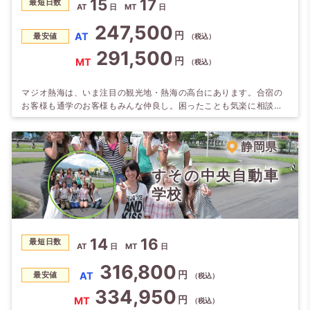
15
17
最短日数
AT
日
MT
日
247,500
円
AT
最安値
（税込）
291,500
円
MT
（税込）
マジオ熱海は、いま注目の観光地・熱海の高台にあります。合宿の
お客様も通学のお客様もみんな仲良し。困ったことも気楽に相談で
きるアットホームな雰囲気です。 空き時間は熱海の街でグルメや観
光スポットを満喫。旅行気分を楽しみながら、運転技術が身につき
ます。 ●来宮神社・伊豆山神社は観光スポットとして人気急上昇。
静岡県
SNS映えする地元グルメも盛りだくさん。 ●熱海海上花火大会も毎
年大人気！ 【開催予定】2026…
すその中央自動車
学校
14
16
最短日数
AT
日
MT
日
316,800
円
AT
最安値
（税込）
334,950
円
MT
（税込）