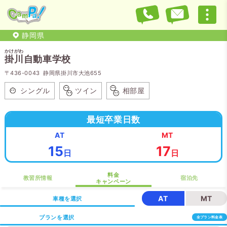
静岡県
かけがわ
掛川
自動車学校
〒436-0043 静岡県掛川市大池655
シングル
ツイン
相部屋
最短卒業日数
AT
MT
15
17
日
日
料金
教習所情報
宿泊先
キャンペーン
AT
MT
車種を選択
プランを選択
全プラン料金表