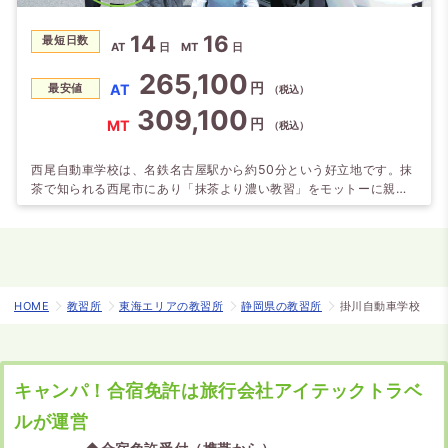
14
16
最短日数
AT
日
MT
日
265,100
円
AT
最安値
（税込）
309,100
円
MT
（税込）
西尾自動車学校は、名鉄名古屋駅から約50分という好立地です。抹
茶で知られる西尾市にあり「抹茶より濃い教習」をモットーに親切
な指導を心掛けています。ホテルは教習所に隣接している為、空い
た時間もお部屋でゆっくりできます（清掃時間9:30～14:00は除
く）。2021年11月に完成した新校舎と、県内有数の広大なコースで
受けられる教習が大好評です！
HOME
教習所
東海エリアの教習所
静岡県の教習所
掛川自動車学校
キャンパ！合宿免許は旅行会社アイテックトラベ
ルが運営