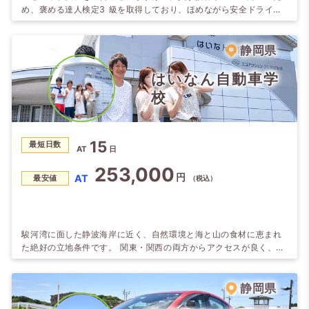
め、褒める達人検定3 級を取得しており、ほめながら安全ドライバ
ーの育成を目指しております。 お客様に楽しみながら勉強をしてい
ただける環境づくり（ハード面・ソフト面の充実）に平素から努力
しております。 お客様の不安をいち早く解消して、安心して教習に
静岡県
専念できるよう全社員で卒業までサポートする学校です。 教習が予
定通り進むようお手伝いさせて頂い…
はいなん自動車学
校
15
最短日数
AT
日
253,000
円
AT
最安値
（税込）
駿河湾に面した静波海岸に近く、自然環境と海と山の食材に恵まれ
た絶好の立地条件です。 関東・関西の両方からアクセスが良く、広
い教習コースで気持ちよく教習を受けることができます。 【教習生
に人気のグルメ】 ・炭焼きレストランさわやか
静岡県