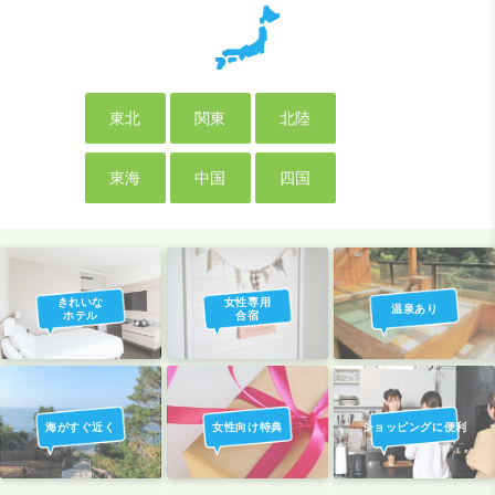
東北
関東
北陸
東海
中国
四国
きれいな
女性専用
温泉あり
ホテル
合宿
海がすぐ近く
女性向け特典
ショッピングに便利