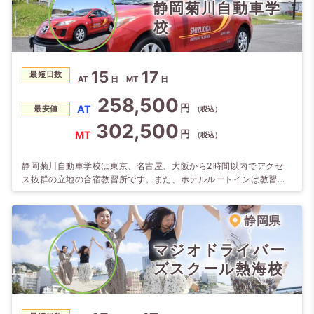
静岡菊川自動車学
校
15
17
最短日数
AT
日
MT
日
258,500
円
AT
最安値
（税込）
302,500
円
MT
（税込）
静岡菊川自動車学校は東京、名古屋、大阪から2時間以内でアクセ
ス抜群の立地の合宿教習所です。また、ホテルルートインは教習所
から歩いて6 分、くれたけインは教習所の目の前で、時間を有効に
使えます。周辺にもファーストフード店やコンビニもありすごく便
利な環境です。広々とした教習コースでスタッフもアットホームで
静岡県
あたたかい人達ばかりで、楽しくのびのびと教習できます。
マジオドライバー
ズスクール熱海校