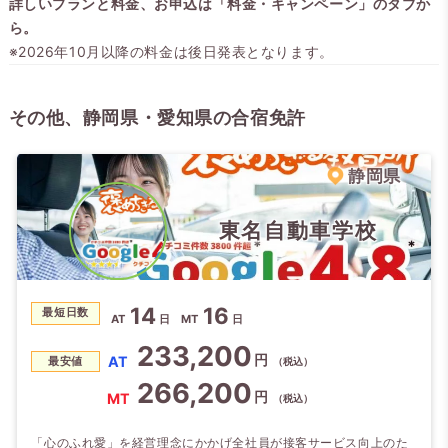
詳しいプランと料金、お申込は「料金・キャンペーン」のタブか
ら。
※2026年10月以降の料金は後日発表となります。
その他、静岡県・愛知県の合宿免許
静岡県
東名自動車学校
14
16
最短日数
AT
日
MT
日
233,200
円
AT
最安値
（税込）
266,200
円
MT
（税込）
「心のふれ愛」を経営理念にかかげ全社員が接客サービス向上のた