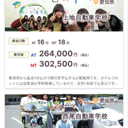
炊プランから、温泉施設の宿泊先までプランも充実していて人気の
愛知県
教習所です。【オススメ】世界遺産登録の三保の松原。清水名物、
黒はんぺんと桜エビ、生シラスもどう…
上地自動車学校
16
18
最短日数
AT
日
MT
日
264,000
円
AT
最安値
（税込）
302,500
円
MT
（税込）
教習所から徒歩1分なので朝の苦手な方も心配無用です。ホテルフロ
ントには従業員が常時勤務しているので、女性1名様でも安心です。
周辺の施設が充実しているので充実した合宿生活を送れます。教官
も優しい親切な人ばかりで笑顔が絶えません！好きな教官を選択で
きるシステムがあります。
愛知県
西尾自動車学校