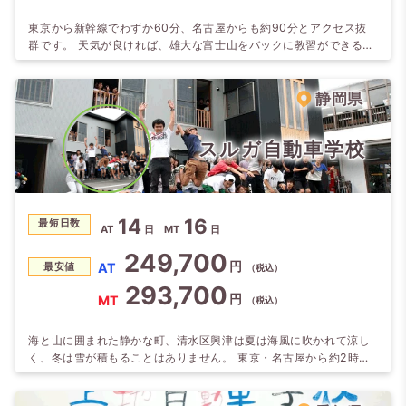
東京から新幹線でわずか60分、名古屋からも約90分とアクセス抜
群です。 天気が良ければ、雄大な富士山をバックに教習ができるの
も魅力♪ 空き時間には少し足を延ばして思いっきり合宿生活を楽し
んじゃお！ 最寄りの裾野駅から20分程の御殿場駅からは「御殿場
プレミアムアウトレット」へのシャトルバスがあります。 また6分
静岡県
の岩波駅からは「時之栖」へのシャトルバスがありますよ。
スルガ自動車学校
14
16
最短日数
AT
日
MT
日
249,700
円
AT
最安値
（税込）
293,700
円
MT
（税込）
海と山に囲まれた静かな町、清水区興津は夏は海風に吹かれて涼し
く、冬は雪が積もることはありません。 東京・名古屋から約2時間
で旅行気分を味わいながら運転免許を取得。 海や山に囲まれた渋滞
の少ない海沿いの教習コースで気持ちよくドライビング。 人気の自