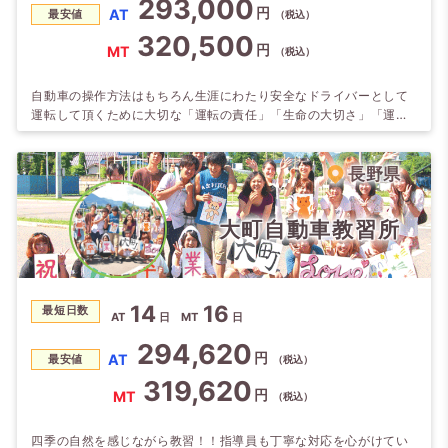
293,000
円
AT
最安値
（税込）
320,500
円
MT
（税込）
自動車の操作方法はもちろん生涯にわたり安全なドライバーとして
運転して頂くために大切な「運転の責任」「生命の大切さ」「運転
の楽しさ」を皆様が楽しく上達出来る様、良い雰囲気づくりを大切
にし、ポイントをしっかり伝える教習をしています。 ●アルプスに
囲まれ自然が豊か。すがすがしい南信州の風と大自然の中、のびの
長野県
び気持ち良く教習できます。 ●初心運転者教育において、優れた教
習所として全国・管区、表彰されました…
大町自動車教習所
14
16
最短日数
AT
日
MT
日
294,620
円
AT
最安値
（税込）
319,620
円
MT
（税込）
四季の自然を感じながら教習！！指導員も丁寧な対応を心がけてい