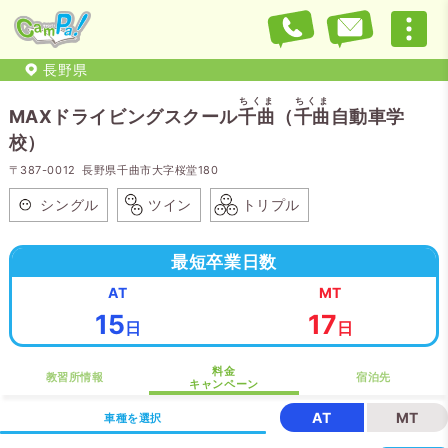
長野県
ちくま
ちくま
MAXドライビングスクール
千曲
（
千曲
自動車学
校）
〒387-0012 長野県千曲市大字桜堂180
シングル
ツイン
トリプル
最短卒業日数
AT
MT
15
17
日
日
料金
教習所情報
宿泊先
キャンペーン
AT
MT
車種を選択