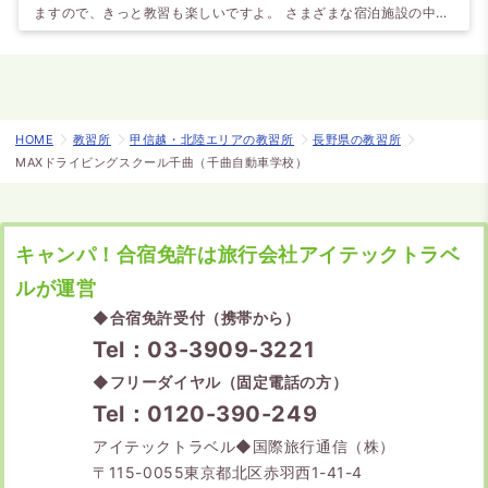
ますので、きっと教習も楽しいですよ。 さまざまな宿泊施設の中か
ら選べるので、お好きな宿泊施設をチョイスして下さい。 各ペンシ
ョン・温泉宿・ホテルでの食事も自慢。男性にはボリューム満点で
大好評。女性にはヘルシーな料理を提供しています。
HOME
教習所
甲信越・北陸エリアの教習所
長野県の教習所
MAXドライビングスクール千曲（千曲自動車学校）
キャンパ！合宿免許は旅行会社アイテックトラベ
ルが運営
◆
合宿免許受付（携帯から）
Tel：03-3909-3221
◆
フリーダイヤル（固定電話の方）
Tel：0120-390-249
アイテックトラベル◆国際旅行通信（株）
〒115-0055東京都北区赤羽西1-41-4