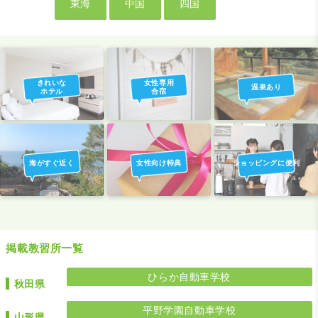
東海
中国
四国
きれいな
女性専用
温泉あり
ホテル
合宿
海がすぐ近く
女性向け特典
ショッピングに便利
掲載教習所一覧
ひらか自動車学校
秋田県
平野学園自動車学校
山形県