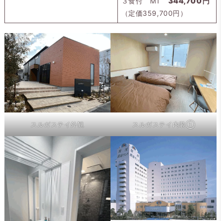
３食付 MT
344,700円
（定価359,700円）
スルガステイ外観
スルガステイ内装①