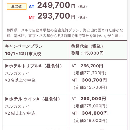
249,700
円
AT
最安値
（税込）
293,700
円
MT
（税込）
静岡県 スルガ自動車学校の合宿免許プラン。海と山に囲まれた静かな
町、清水区。東京・名古屋から約2時間で旅行気分を味わいながら運転
免許を取得。スルガステイは2025年2月オープンの新築宿泊施設。周
キャンペーンプラン
教習代金（税込）
辺に店舗も多く快適。
10/1~12月末
※割引条件：
入校 スルガステイ・
割引：15,000円
10/1~12
月末入校
▶ホテルトリプルA（
昼食付
）
AT
256,700円
（定価271,700円）
スルガステイ
※3名以上で申込
MT
300,700円
（定価315,700円）
AT
260,000円
▶
ホテル
ツインA
（
昼食付
）
（定価275,000円）
スルガステイ
304,000円
※2名以上で申込
MT
（定価319,000円）