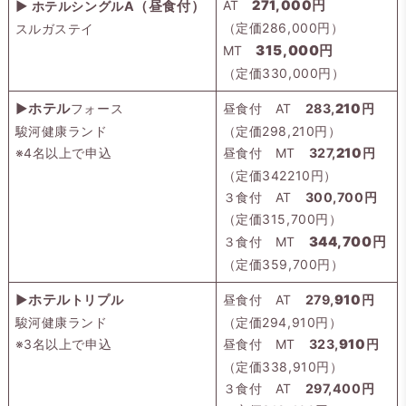
AT
271,000円
▶ ホテルシングルA
（
昼食付
）
（定価286,000円）
スルガステイ
315,000円
MT
（定価330,000円）
▶
ホテル
フォース
昼食付 AT
283,
210
円
駿河健康ランド
（定価298,210円）
※4名以上で申込
昼食付 MT
327,
210
円
（定価342210円）
３食付 AT
300,700円
（定価315,700円）
700
３食付 MT
344,
円
（定価359,700円）
▶
ホテル
トリプル
昼食付 AT
279,
910
円
駿河健康ランド
（定価294,910円）
※3名以上で申込
昼食付 MT
323,
910
円
（定価338,910円）
３食付 AT
297,400円