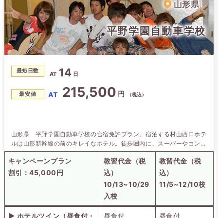
山形県
平野学園自動車学校
14
最短日数
AT
日
215,500
円
AT
最安値
（税込）
山形県 平野学園自動車学校の合宿免許プラン。宿泊する村山西口ホテ
ルは山形新幹線の前のキレイなホテル。徒歩圏内に、スーパーやコンビ
ニ、マック、100均などがあり、観光名所もいろいろ。１階にも美味し
キャンペーンプラン
教習代金（税
教習代金（税
いラーメンの食べられる「KOHARA亭」も。
10/13~12/10
※割引条件：
入校 村山西口ホテル限定
割引：45,000円
込）
込）
10/13~10/29
11/5~12/10校
入校
▶ ホテルツイン（昼食付・
昼食付
昼食付