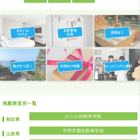
きれいな
女性専用
温泉あり
ホテル
合宿
海がすぐ近く
女性向け特典
ショッピングに便利
掲載教習所一覧
ひらか自動車学校
秋田県
平野学園自動車学校
山形県