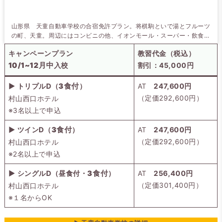
山形県 天童自動車学校の合宿免許プラン。将棋駒といで湯とフルーツ
の町、天童。周辺にはコンビニの他、イオンモール・スーパー・飲食店
があります。長期滞在には欠かせないプライバシー重視のホテルタイプ
キャンペーンプラン
教習代金（税込）
をご用意してます。
10/1~12月中
※割引条件：
入校 村山西口ホテル限定
10/1~12月中
入校
割引：45,000円
▶ トリプルD（
3食付
）
AT
247,600円
（定価292,600円）
村山西口ホテル
※3名以上で申込
▶ ツインD（
3食付
）
AT
247,600円
（定価292,600円）
村山西口ホテル
※2名以上で申込
▶ シングルD（昼食付・
3食付
）
AT
256,400円
（定価301,400円）
村山西口ホテル
※１名からOK