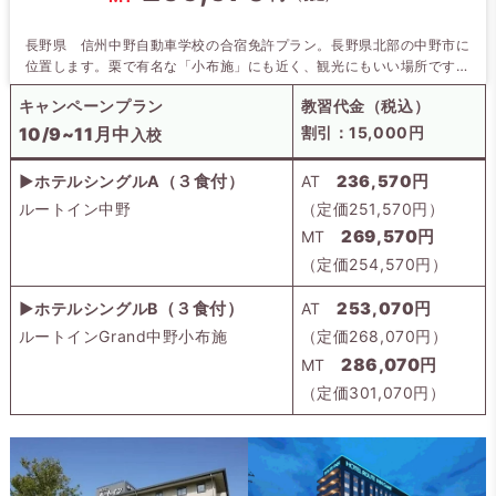
長野県 信州中野自動車学校の合宿免許プラン。長野県北部の中野市に
位置します。栗で有名な「小布施」にも近く、観光にもいい場所です。
交通は北陸新幹線 飯山駅、長野電鉄長野線の信州中野駅が選べて便
キャンペーンプラン
教習代金（税込）
利。
10/9~11月中
※割引条件：
入校 ホテル問わず
割引：15,000円
10/9~11月中
入校
▶ホテルシングルA（
３食付
）
AT
236,570円
ルートイン中野
（定価251,570円）
269,570円
MT
（定価254,570円）
▶ホテルシングルB
（
３食付
）
AT
253,070円
ルートインGrand中野小布施
（定価268,070円）
286,070円
MT
（定価301,070円）