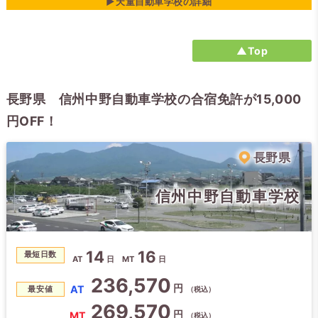
▶天童自動車学校の詳細
▲Top
長野県 信州中野自動車学校の合宿免許が15,000
円OFF！
長野県
信州中野自動車学校
14
16
最短日数
AT
日
MT
日
236,570
円
AT
最安値
（税込）
269,570
円
MT
（税込）