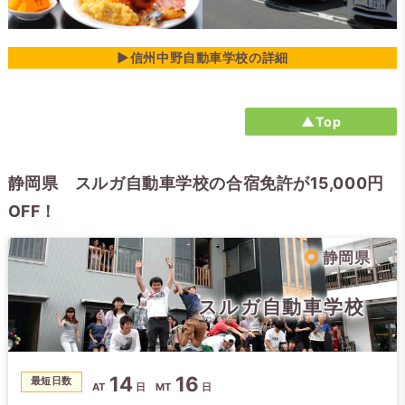
▶信州中野自動車学校の詳細
▲Top
静岡県 スルガ自動車学校の合宿免許が15,000円
OFF！
静岡県
スルガ自動車学校
14
16
最短日数
AT
日
MT
日