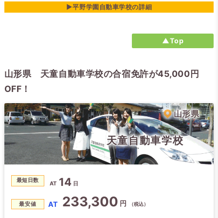
▶平野学園自動車学校の詳細
▲Top
山形県 天童自動車学校の合宿免許が45,000円
OFF！
山形県
天童自動車学校
14
最短日数
AT
日
233,300
円
AT
最安値
（税込）