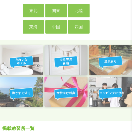
東北
関東
北陸
東海
中国
四国
きれいな
女性専用
温泉あり
ホテル
合宿
海がすぐ近く
女性向け特典
ショッピングに便利
掲載教習所一覧