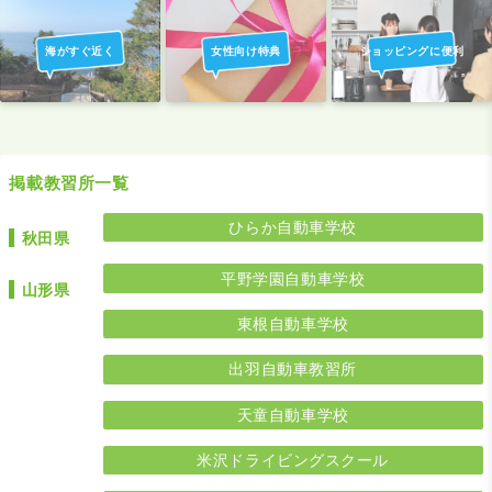
海がすぐ近く
女性向け特典
ショッピングに便利
掲載教習所一覧
ひらか自動車学校
秋田県
平野学園自動車学校
山形県
東根自動車学校
出羽自動車教習所
天童自動車学校
米沢ドライビングスクール