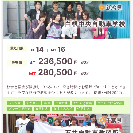
新潟県
白根中央自動車学校
14
16
最短日数
AT
日
MT
日
236,500
円
AT
最安値
（税込）
280,500
円
MT
（税込）
校舎と宿舎が隣接しているので、空き時間はお部屋で過ごすことができ
ます。ラフな格好で教習を受ける人が多くいます。 徒歩3分圏内にコン
ビニや大型ショッピングセンターがあるので生活にも不自由しません。
シングル
寮が近い
早割
一時帰宅
女性向け特典
ホテルで合宿免許
グループで合宿
食事付き
女性オススメ
特典付き
千葉県
五井自動車教習所