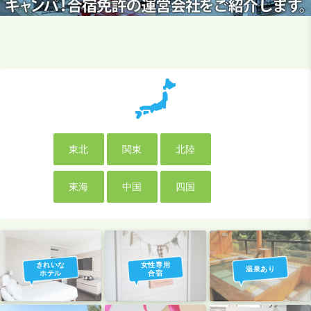
東北
関東
北陸
東海
中国
四国
きれいな
女性専用
温泉あり
ホテル
合宿