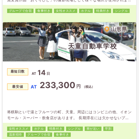
た。 この機会に是非酒田市へお越しください。
グループで合宿
食事付き
女性オススメ
ホテル
特典付き
シングル
山形県
天童自動車学校
14
最短日数
AT
日
233,300
円
AT
最安値
（税込）
将棋駒といで湯とフルーツの町、天童。周辺にはコンビニの他、イオン
モール・スーパー・飲食店があります。 長期滞在には欠かせないプラ
イバシー重視のホテルタイプを全てにご用意してます。 天童自動車
女性オススメ
ホテル
特典付き
シングル
寮が近い
早割
学校は「練習コースが広い」と大評判。時には、地元グルメを振舞うイ
温泉招待
グループで合宿
食事付き
ベントも開催しています。