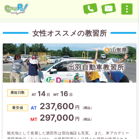
女性オススメの教習所
山形県
出羽自動車教習所
14
16
最短日数
AT
日
MT
日
237,600
円
AT
最安値
（税込）
297,000
円
MT
（税込）
観光地として発展した酒田市は宿泊施設も充実。 また、米アカデミー
賞受賞作品「おくりびと」の撮影現場として様々な場所が使用されまし