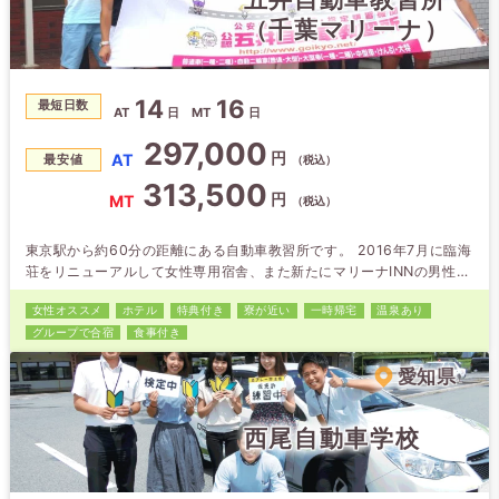
（千葉マリーナ）
14
16
最短日数
AT
日
MT
日
297,000
円
AT
最安値
（税込）
313,500
円
MT
（税込）
東京駅から約60分の距離にある自動車教習所です。 2016年7月に臨海
荘をリニューアルして女性専用宿舎、また新たにマリーナINNの男性宿
舎をオープンして快適な合宿生活を送ることができます！ お友達と同
女性オススメ
ホテル
特典付き
寮が近い
一時帰宅
温泉あり
時申込の場合は割引もあるので、お友達を誘っておトクに免許を取ろう
グループで合宿
食事付き
♪
愛知県
西尾自動車学校