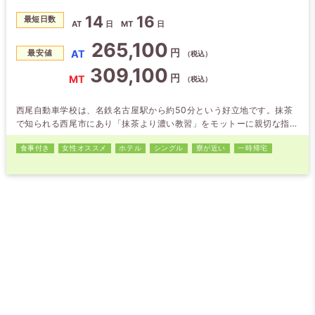
14
16
最短日数
AT
日
MT
日
265,100
円
AT
最安値
（税込）
309,100
円
MT
（税込）
西尾自動車学校は、名鉄名古屋駅から約50分という好立地です。抹茶
で知られる西尾市にあり「抹茶より濃い教習」をモットーに親切な指導
を心掛けています。ホテルは教習所に隣接している為、空いた時間もお
食事付き
女性オススメ
ホテル
シングル
寮が近い
一時帰宅
部屋でゆっくりできます（清掃時間9:30～14:00は除く）。2021年11
月に完成した新校舎と、県内有数の広大なコースで受けられる教習が大
好評です！