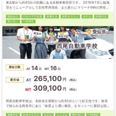
東京駅から約60分の距離にある自動車教習所です。 2016年7月に臨海
荘をリニューアルして女性専用宿舎、また新たにマリーナINNの男性宿
舎をオープンして快適な合宿生活を送ることができます！ お友達と同
温泉あり
グループで合宿
食事付き
女性オススメ
ホテル
特典付き
時申込の場合は割引もあるので、お友達を誘っておトクに免許を取ろう
寮が近い
一時帰宅
♪
愛知県
西尾自動車学校
14
16
最短日数
AT
日
MT
日
265,100
円
AT
最安値
（税込）
309,100
円
MT
（税込）
西尾自動車学校は、名鉄名古屋駅から約50分という好立地です。抹茶
で知られる西尾市にあり「抹茶より濃い教習」をモットーに親切な指導
を心掛けています。ホテルは教習所に隣接している為、空いた時間もお
食事付き
女性オススメ
ホテル
シングル
寮が近い
一時帰宅
部屋でゆっくりできます（清掃時間9:30～14:00は除く）。2021年11