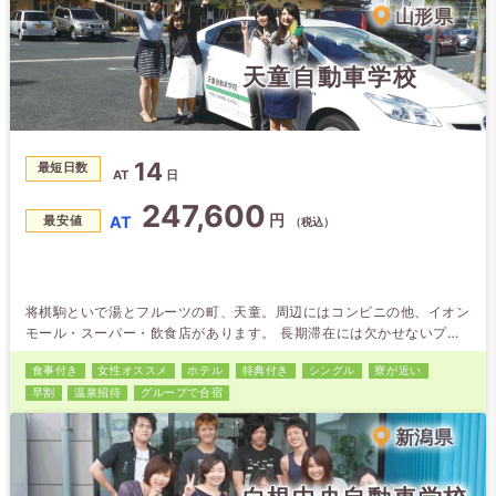
山形県
天童自動車学校
14
最短日数
AT
日
247,600
円
AT
最安値
（税込）
将棋駒といで湯とフルーツの町、天童。周辺にはコンビニの他、イオン
モール・スーパー・飲食店があります。 長期滞在には欠かせないプラ
イバシー重視のホテルタイプを全てにご用意してます。 天童自動車
食事付き
女性オススメ
ホテル
特典付き
シングル
寮が近い
学校は「練習コースが広い」と大評判。時には、地元グルメを振舞うイ
早割
温泉招待
グループで合宿
ベントも開催しています。
新潟県