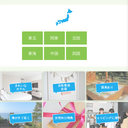
東北
関東
北陸
東海
中国
四国
きれいな
女性専用
温泉あり
ホテル
合宿
海がすぐ近く
女性向け特典
ショッピングに便利