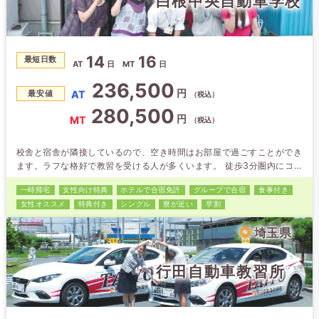
白根中央自動車学校
14
16
最短日数
AT
日
MT
日
236,500
円
AT
最安値
（税込）
280,500
円
MT
（税込）
校舎と宿舎が隣接しているので、空き時間はお部屋で過ごすことができ
ます。ラフな格好で教習を受ける人が多くいます。 徒歩3分圏内にコン
ビニや大型ショッピングセンターがあるので生活にも不自由しません。
一時帰宅
女性向け特典
ホテルで合宿免許
グループで合宿
食事付き
女性オススメ
特典付き
シングル
寮が近い
早割
埼玉県
行田自動車教習所