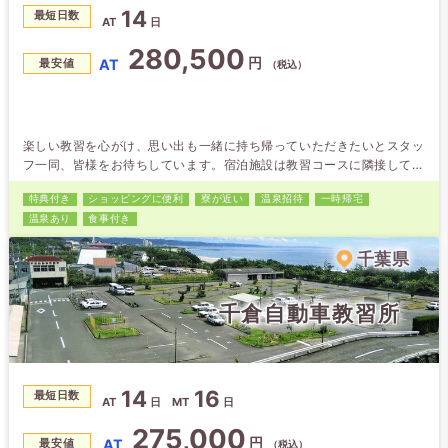
14
最短日数
AT
日
280,500
円
AT
最安値
（税込）
楽しい教習を心がけ、思い出も一緒に持ち帰っていただきたいとスタッ
フ一同、皆様をお待ちしています。宿泊施設は教習コースに隣接してお
り、空いた時間に部屋へ戻ることも可能です。男女どちらも24時間の
特典付き
ショッピング
に便利
寮が近い
温泉招待
一時帰宅
警備体制でセキュリティーも安心！近隣にはコンビニ、スーパー、ファ
温泉あり
食事付き
ミレス、ファストフード、ドン・キホーテ、100円ショップなどがあ
り、生活にはとても便利です。 最短で卒業して頂くために、我々もで
千葉県
きる限りの協力を…
千倉自動車教習所
14
16
最短日数
AT
日
MT
日
275,000
円
AT
最安値
（税込）