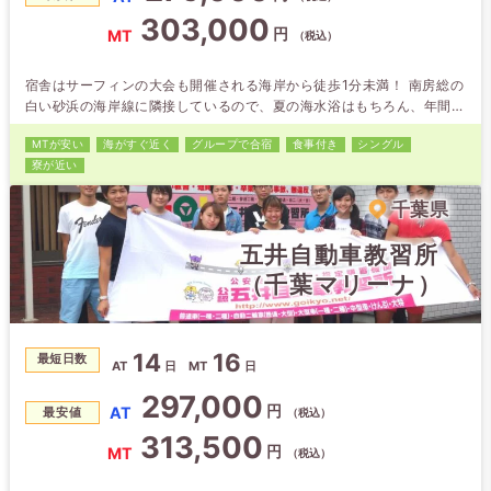
303,000
円
MT
（税込）
宿舎はサーフィンの大会も開催される海岸から徒歩1分未満！ 南房総の
白い砂浜の海岸線に隣接しているので、夏の海水浴はもちろん、年間を
通じてサーフィンも可能です♪ 少し脚をのばせば鴨川シーワールドもあ
MTが安い
海がすぐ近く
グループで合宿
食事付き
シングル
ります！
寮が近い
千葉県
五井自動車教習所
（千葉マリーナ）
14
16
最短日数
AT
日
MT
日
297,000
円
AT
最安値
（税込）
313,500
円
MT
（税込）