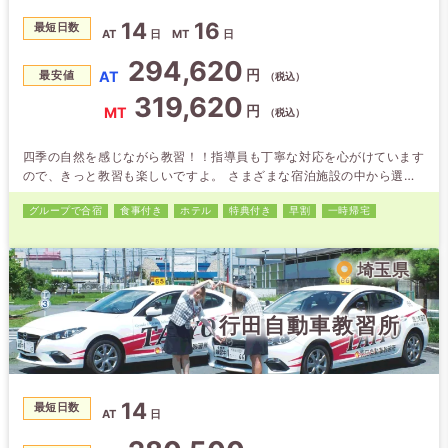
14
16
最短日数
AT
日
MT
日
294,620
円
AT
最安値
（税込）
319,620
円
MT
（税込）
四季の自然を感じながら教習！！指導員も丁寧な対応を心がけています
ので、きっと教習も楽しいですよ。 さまざまな宿泊施設の中から選べ
るので、お好きな宿泊施設をチョイスして下さい。 各ペンション・温
グループで合宿
食事付き
ホテル
特典付き
早割
一時帰宅
泉宿・ホテルでの食事も自慢。男性にはボリューム満点で大好評。女性
にはヘルシーな料理を提供しています。
埼玉県
行田自動車教習所
14
最短日数
AT
日