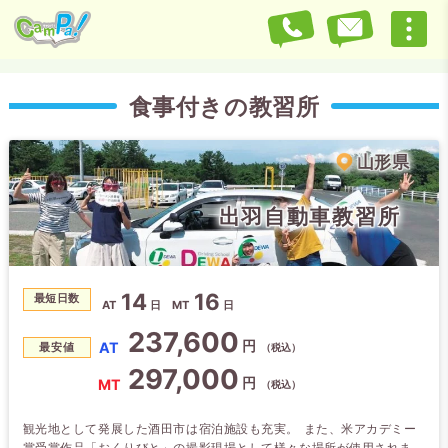
食事付きの教習所
山形県
出羽自動車教習所
14
16
最短日数
AT
日
MT
日
237,600
円
AT
最安値
（税込）
297,000
円
MT
（税込）
観光地として発展した酒田市は宿泊施設も充実。 また、米アカデミー
賞受賞作品「おくりびと」の撮影現場として様々な場所が使用されまし