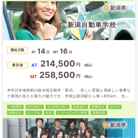
新潟県
新潟自動車学校
14
16
最短日数
AT
日
MT
日
214,500
円
AT
最安値
（税込）
258,500
円
MT
（税込）
本州日本海側初の政令指定都市「新潟」、美しい景観と美味しい食事な
ど環境の良さが最大の魅力です。学校は新潟駅から東へ約5km。 住宅
街から交通量の多い多車線道路まで走れる実践的な路上教習で、技術も
一時帰宅
MTが安い
4～6月に安い
温泉あり
食事付き
ホテル
しっかり身に付きます。すべての宿泊ホテルは新潟駅より徒歩5～6分
特典付き
シングル
自炊
ショッピング
に便利
温泉招待
以内。買物も遊びも全て徒歩圏内でできるので、生活環境は抜群です。
新潟県