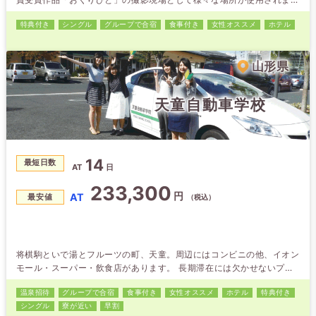
た。 この機会に是非酒田市へお越しください。
特典付き
シングル
グループで合宿
食事付き
女性オススメ
ホテル
山形県
天童自動車学校
14
最短日数
AT
日
233,300
円
AT
最安値
（税込）
将棋駒といで湯とフルーツの町、天童。周辺にはコンビニの他、イオン
モール・スーパー・飲食店があります。 長期滞在には欠かせないプラ
イバシー重視のホテルタイプを全てにご用意してます。 天童自動車
温泉招待
グループで合宿
食事付き
女性オススメ
ホテル
特典付き
学校は「練習コースが広い」と大評判。時には、地元グルメを振舞うイ
シングル
寮が近い
早割
ベントも開催しています。