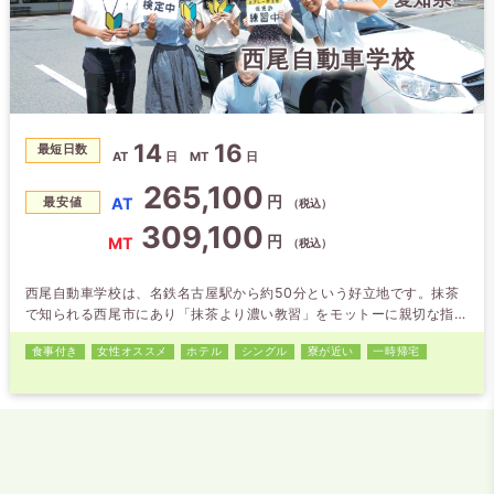
西尾自動車学校
14
16
最短日数
AT
日
MT
日
265,100
円
AT
最安値
（税込）
309,100
円
MT
（税込）
西尾自動車学校は、名鉄名古屋駅から約50分という好立地です。抹茶
で知られる西尾市にあり「抹茶より濃い教習」をモットーに親切な指導
を心掛けています。ホテルは教習所に隣接している為、空いた時間もお
食事付き
女性オススメ
ホテル
シングル
寮が近い
一時帰宅
部屋でゆっくりできます（清掃時間9:30～14:00は除く）。2021年11
月に完成した新校舎と、県内有数の広大なコースで受けられる教習が大
好評です！