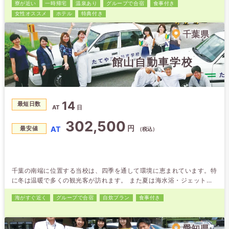
寮が近い
一時帰宅
温泉あり
グループで合宿
食事付き
時申込の場合は割引もあるので、お友達を誘っておトクに免許を取ろう
女性オススメ
ホテル
特典付き
♪
千葉県
館山自動車学校
14
最短日数
AT
日
302,500
円
AT
最安値
（税込）
千葉の南端に位置する当校は、四季を通して環境に恵まれています。特
に冬は温暖で多くの観光客が訪れます。 また夏は海水浴・ジェットス
キー・ウインドサーフィン等多くのイベントで賑わっております。 教
海がすぐ近く
グループで合宿
自炊プラン
食事付き
習は、気配り第一をモットーとした明るい自動車学校です。 ●館山自
動車学校は、館山交通安全協会が昭和32年に創立した歴史のある学校
で、卒業生の事故率も少なく地域で認められています。 “楽しい教習・
愛知県
まごころ指導”…