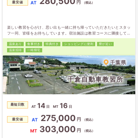
280,500
円
AT
最安値
（税込）
楽しい教習を心がけ、思い出も一緒に持ち帰っていただきたいとスタッ
フ一同、皆様をお待ちしています。宿泊施設は教習コースに隣接してお
り、空いた時間に部屋へ戻ることも可能です。男女どちらも24時間の
温泉あり
食事付き
特典付き
ショッピング
に便利
寮が近い
警備体制でセキュリティーも安心！近隣にはコンビニ、スーパー、ファ
温泉招待
一時帰宅
ミレス、ファストフード、ドン・キホーテ、100円ショップなどがあ
り、生活にはとても便利です。 最短で卒業して頂くために、我々もで
千葉県
きる限りの協力を…
千倉自動車教習所
14
16
最短日数
AT
日
MT
日
275,000
円
AT
最安値
（税込）
303,000
円
MT
（税込）