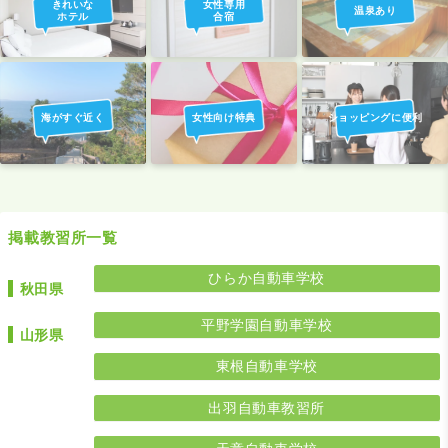
きれいな
女性専用
温泉あり
ホテル
合宿
海がすぐ近く
女性向け特典
ショッピングに便利
掲載教習所一覧
ひらか自動車学校
秋田県
平野学園自動車学校
山形県
東根自動車学校
出羽自動車教習所