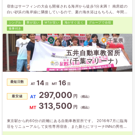
宿舎はサーフィンの大会も開催される海岸から徒歩1分未満！ 南房総の
白い砂浜の海岸線に隣接しているので、夏の海水浴はもちろん、年間を
通じてサーフィンも可能です♪ 少し脚をのばせば鴨川シーワールドもあ
シングル
寮が近い
MTが安い
海がすぐ近く
グループで合宿
ります！
食事付き
千葉県
五井自動車教習所
（千葉マリーナ）
14
16
最短日数
AT
日
MT
日
297,000
円
AT
最安値
（税込）
313,500
円
MT
（税込）
東京駅から約60分の距離にある自動車教習所です。 2016年7月に臨海
荘をリニューアルして女性専用宿舎、また新たにマリーナINNの男性宿
舎をオープンして快適な合宿生活を送ることができます！ お友達と同