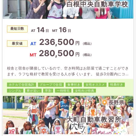
白根中央自動車学校
14
16
最短日数
AT
日
MT
日
236,500
円
AT
最安値
（税込）
280,500
円
MT
（税込）
校舎と宿舎が隣接しているので、空き時間はお部屋で過ごすことができ
ます。ラフな格好で教習を受ける人が多くいます。 徒歩3分圏内にコン
ビニや大型ショッピングセンターがあるので生活にも不自由しません。
ホテルで合宿免許
グループで合宿
食事付き
女性オススメ
特典付き
シングル
寮が近い
早割
一時帰宅
女性向け特典
長野県
大町自動車教習所