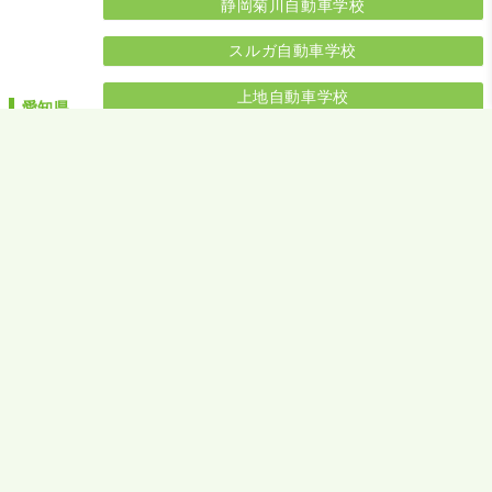
静岡菊川自動車学校
スルガ自動車学校
上地自動車学校
愛知県
西尾自動車学校
高梁自動車学校
岡山県
カースクール多度津
香川県
関西自動車学院
かがわ自動車学校