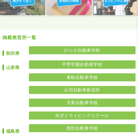
海がすぐ近く
女性向け特典
ショッピングに便利
掲載教習所一覧
ひらか自動車学校
秋田県
平野学園自動車学校
山形県
東根自動車学校
出羽自動車教習所
天童自動車学校
米沢ドライビングスクール
西部自動車学校
福島県