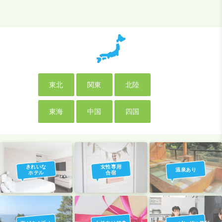
東北
関東
北陸
東海
中国
四国
きれいな
女性専用
温泉あり
ホテル
合宿